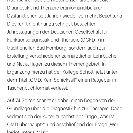
Nach Jahren des Dornröschenschlafs erfährt die
Schöttl,
Diagnostik und Therapie craniomandibulärer
D.
Dysfunktionen seit Jahren wieder vermehrt Beachtung.
D.
Dies führt nicht nur zu sehr gut besuchten
S
Jahrestagungen der Deutschen Gesellschaft für
(USA):
Funktionsdiagnostik und -therapie (DGFDT) im
CMD:
traditionellen Bad Homburg, sondern auch zur
Kein
Erstellung verschiedener zahnärztlicher Lehrbücher
Schicksal!
und Neuauflagen zu diesem Themengebiet. In
ISBN:
Ergänzung hierzu hat der Kollege Schöttl jetzt unter
978-
dem Titel „CMD: Kein Schicksal!“ einen Ratgeber in
3-
Taschenbuchformat verfasst.
9812738-
2-
Auf 74 Seiten spannt er dabei einen Bogen von der
3
Grundlage über die Diagnostik hin zur Therapie. Dabei
16,80
widmet sich der Autor zunächst der Frage „Was ist
Euro
CMD überhaupt?“ und anschließend der Frage „Wer
|
leidet unter CMD?“.