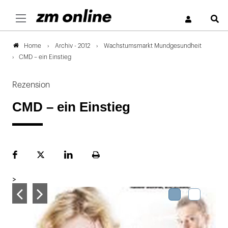
S
Archiv - 2012
Wachstumsmarkt Mundgesundheit
Home
CMD – ein Einstieg
Rezension
CMD – ein Einstieg
Facebook
Plattform
LinekdIn
Seite
X
ausdrucken
>