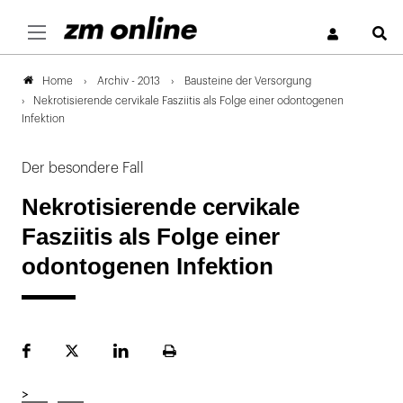
S
Archiv - 2013
Bausteine der Versorgung
Home
Nekrotisierende cervikale Fasziitis als Folge einer odontogenen
Infektion
Der besondere Fall
Nekrotisierende cervikale
Fasziitis als Folge einer
odontogenen Infektion
Facebook
Plattform
LinekdIn
Seite
X
ausdrucken
>