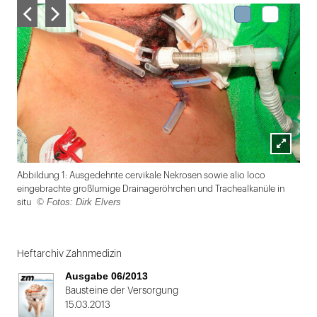
Lightbox
Abbildung 1: Ausgedehnte cervikale Nekrosen sowie alio loco
öffnen
eingebrachte großlumige Drainageröhrchen und Trachealkanüle in
© Fotos: Dirk Elvers
situ
Folie
1
Heftarchiv Zahnmedizin
von
Ausgabe 06/2013
2
Bausteine der Versorgung
15.03.2013