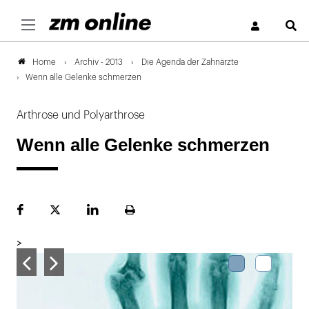
S
Archiv - 2013
Die Agenda der Zahnärzte
Home
Wenn alle Gelenke schmerzen
Arthrose und Polyarthrose
Wenn alle Gelenke schmerzen
Facebook
Plattform
LinekdIn
Seite
X
ausdrucken
>