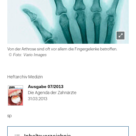
Lightbox
Von der Arthrose sind oft vor allem die Fingergelenke betroffen.
öffnen
© Foto: Vario Images
Folie
1
Heftarchiv Medizin
von
Ausgabe 07/2013
2
Die Agenda der Zahnärzte
31.03.2013
sp