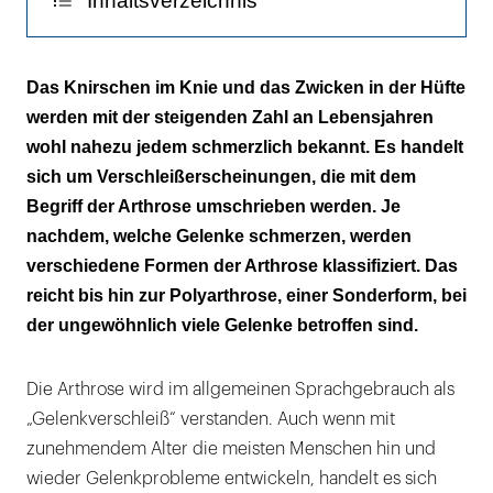
Inhaltsverzeichnis
Am Anfang steht die Knorpelläsion
Das Knirschen im Knie und das Zwicken in der Hüfte
werden mit der steigenden Zahl an Lebensjahren
Typisch: Anlaufschmerz und Steifigkeit
wohl nahezu jedem schmerzlich bekannt. Es handelt
Manifestation in verschiedenen Gelenken
sich um Verschleißerscheinungen, die mit dem
Begriff der Arthrose umschrieben werden. Je
Polyarthrose – viele Gelenke sind verändert
nachdem, welche Gelenke schmerzen, werden
verschiedene Formen der Arthrose klassifiziert. Das
Diagnostik per Bildgebung
reicht bis hin zur Polyarthrose, einer Sonderform, bei
Behandlung rein symptomatisch
der ungewöhnlich viele Gelenke betroffen sind.
Die Arthrose wird im allgemeinen Sprachgebrauch als
„Gelenkverschleiß“ verstanden. Auch wenn mit
zunehmendem Alter die meisten Menschen hin und
wieder Gelenkprobleme entwickeln, handelt es sich