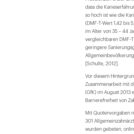
dass die Karieserfahr
so hoch ist wie die Ka
(DMF-T-Wert 1,42 bis 
im Alter von 35 – 44 
vergleichbaren DMF-T (1
geringere Sanierungsg
Allgemeinbevölkerung 
[Schulte, 2012].
Vor diesem Hintergrund
Zusammenarbeit mit de
(GfK) im August 2013 
Barrierefreiheit von Z
Mit Quotenvorgaben n
301 Allgemeinzahnärzt
wurden gebeten, onlin