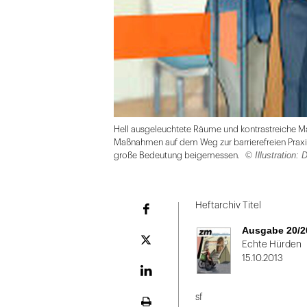
Hell ausgeleuchtete Räume und kontrastreiche Ma
Maßnahmen auf dem Weg zur barrierefreien Praxis
© Illustration: 
große Bedeutung beigemessen.
Folie
1
Heftarchiv Titel
Facebook
von
Ausgabe 20/2
2
Plattform
Echte Hürden
X
15.10.2013
LinekdIn
sf