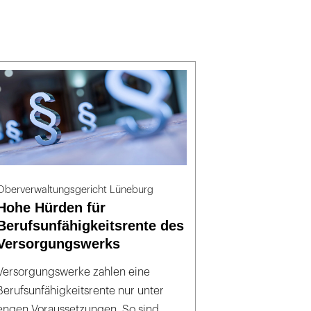
Oberverwaltungsgericht Lüneburg
Hohe Hürden für
Berufsunfähigkeitsrente des
Versorgungswerks
Versorgungswerke zahlen eine
Berufsunfähigkeitsrente nur unter
engen Voraussetzungen. So sind