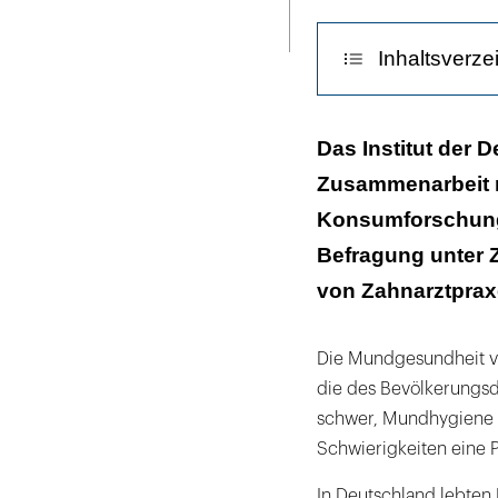
Seite
ausdrucken
Inhaltsverze
Stufenloser Zug
Das Institut der 
Zusammenarbeit mi
Konsumforschung,
Befragung unter 
von Zahnarztprax
Die Mundgesundheit vo
die des Bevölkerungsdur
schwer, Mundhygiene e
Schwierigkeiten eine 
In Deutschland lebten