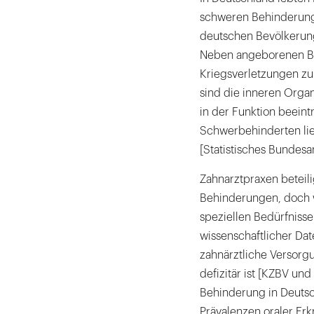
schweren Behinderunge
deutschen Bevölkerung
Neben angeborenen Be
Kriegsverletzungen zu
sind die inneren Orga
in der Funktion beeintr
Schwerbehinderten lie
[Statistisches Bundesa
Zahnarztpraxen beteil
Behinderungen, doch w
speziellen Bedürfniss
wissenschaftlicher Dat
zahnärztliche Versor
defizitär ist [KZBV u
Behinderung in Deutsc
Prävalenzen oraler Er