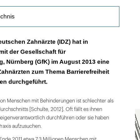
ichnis
ang zur Praxis hat Priorität
Deutschen Zahnärzte (IDZ) hat in
t der Gesellschaft für
 Nürnberg (GfK) im August 2013 eine
Zahnärzten zum Thema Barrierefreiheit
en durchgeführt.
n Menschen mit Behinderungen ist schlechter als
chschnitts [Schulte, 2012]. Oft fällt es ihnen
igenverantwortlich durchführen oder sie haben
Praxis aufzusuchen.
 Ende 2011 etwa 7,3 Millionen Menschen mit