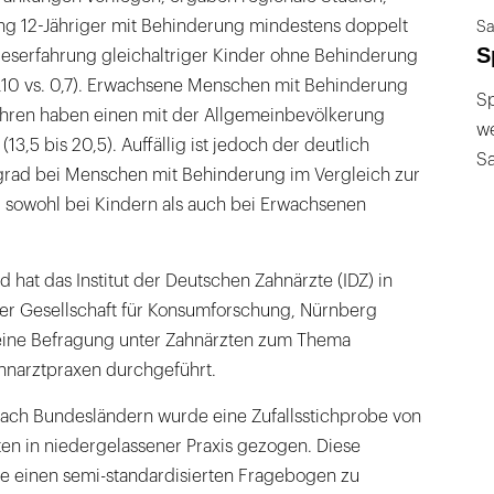
ung 12-Jähriger mit Behinderung mindestens doppelt
Sa
S
rieserfahrung gleichaltriger Kinder ohne Behinderung
5,10 vs. 0,7). Erwachsene Menschen mit Behinderung
Sp
Jahren haben einen mit der Allgemeinbevölkerung
we
3,5 bis 20,5). Auffällig ist jedoch der deutlich
S
rad bei Menschen mit Behinderung im Vergleich zur
sowohl bei Kindern als auch bei Erwachsenen
 hat das Institut der Deutschen Zahnärzte (IDZ) in
r Gesellschaft für Konsumforschung, Nürnberg
eine Befragung unter Zahnärzten zum Thema
ahnarztpraxen durchgeführt.
ach Bundesländern wurde eine Zufallsstichprobe von
en in niedergelassener Praxis gezogen. Diese
e einen semi-standardisierten Fragebogen zu