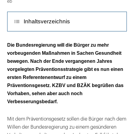
eb
Inhaltsverzeichnis
Die Zahnärzteschaft ist gut vorbereitet
Die Bundesregierung will die Bürger zu mehr
vorbeugenden Maßnahmen in Sachen Gesundheit
Mundgesund trotz Handicap und hohem
bewegen. Nach der Ende vergangenen Jahres
Alter
vorgelegten Präventionsstrategie gibt es nun einen
Prävention auch für Kleinkinder
ersten Referentenentwurf zu einem
Präventionsgesetz. KZBV und BZÄK begrüßen das
Vernetzung mit dem Kinderarzt
Vorhaben, sehen aber auch noch
Verbesserungsbedarf.
Mit dem Präventionsgesetz sollen die Bürger nach dem
Willen der Bundesregierung zu einem gesünderen