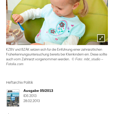
Lightbox
KZBV und BZÄK setzen sich für die Einführung einer zahnärztlichen
öffnen
Früherkennungsuntersuchung bereits bei Kleinkindern ein. Diese sollte
© Foto: mbt_studio –
auch vom Zahnarzt vorgenommen werden.
Fotolia.com
Folie
1
Heftarchiv Politik
von
Ausgabe 05/2013
2
IDS 2013
28.02.2013