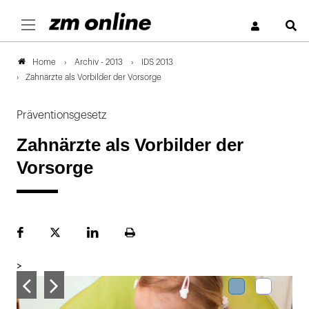
S
Archiv - 2013
IDS 2013
Home
Zahnärzte als Vorbilder der Vorsorge
Präventionsgesetz
Zahnärzte als Vorbilder der
Vorsorge
Facebook
Plattform
LinekdIn
Seite
X
ausdrucken
>