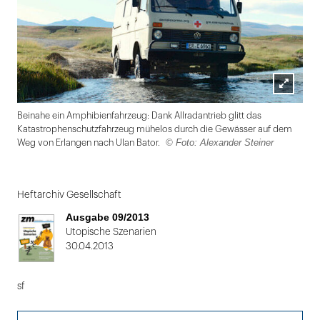
Lightbox
Beinahe ein Amphibienfahrzeug: Dank Allradantrieb glitt das
öffnen
Katastrophenschutzfahrzeug mühelos durch die Gewässer auf dem
© Foto: Alexander Steiner
Weg von Erlangen nach Ulan Bator.
Folie
1
Heftarchiv Gesellschaft
von
Ausgabe 09/2013
2
Utopische Szenarien
30.04.2013
sf