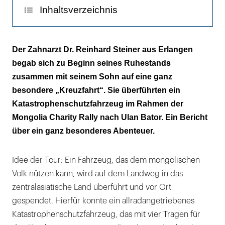
Inhaltsverzeichnis
8 000 Euro Zoll für ein Exportkennzeichen
Der Zahnarzt Dr. Reinhard Steiner aus Erlangen
begab sich zu Beginn seines Ruhestands
Ein Ozean aus Birken- und Nadelwäldern
zusammen mit seinem Sohn auf eine ganz
Drei Tage Streit mit mongolischen Zöllnern
besondere „Kreuzfahrt“. Sie überführten ein
Katastrophenschutzfahrzeug im Rahmen der
Schlüsselübergabe in der medizinischen
Mongolia Charity Rally nach Ulan Bator. Ein Bericht
Fakultät
über ein ganz besonderes Abenteuer.
Idee der Tour: Ein Fahrzeug, das dem mongolischen
Volk nützen kann, wird auf dem Landweg in das
zentralasiatische Land überführt und vor Ort
gespendet. Hierfür konnte ein allradangetriebenes
Katastrophenschutzfahrzeug, das mit vier Tragen für