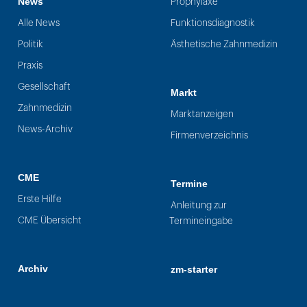
News
Prophylaxe
Alle News
Funktionsdiagnostik
Politik
Ästhetische Zahnmedizin
Praxis
Gesellschaft
Markt
Zahnmedizin
Marktanzeigen
News-Archiv
Firmenverzeichnis
CME
Termine
Erste Hilfe
Anleitung zur
CME Übersicht
Termineingabe
Archiv
zm-starter