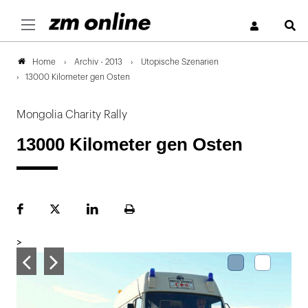
S
Archiv - 2013
Utopische Szenarien
Home
13000 Kilometer gen Osten
Mongolia Charity Rally
13000 Kilometer gen Osten
Facebook
Plattform
LinekdIn
Seite
X
ausdrucken
>