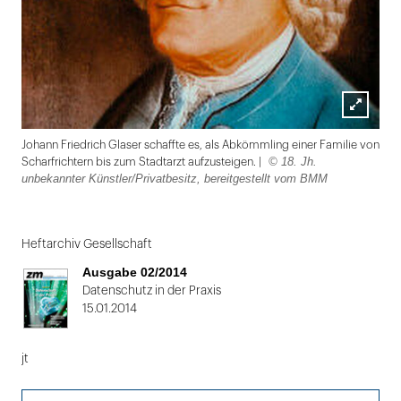
Lightbox
Johann Friedrich Glaser schaffte es, als Abkömmling einer Familie von
öffnen
© 18. Jh.
Scharfrichtern bis zum Stadtarzt aufzusteigen. |
unbekannter Künstler/Privatbesitz, bereitgestellt vom BMM
Folie
1
Heftarchiv Gesellschaft
von
Ausgabe 02/2014
2:
Datenschutz in der Praxis
15.01.2014
Johann
Friedrich
jt
Glaser
schaffte