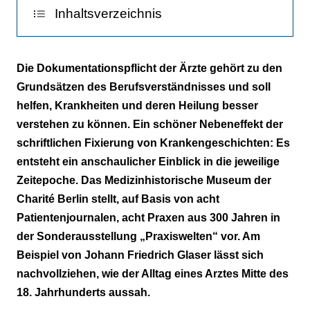
es,
Inhaltsverzeichnis
als
Abkömmling
Momentaufnahmen des Praxisalltags
einer
Die Dokumentationspflicht der Ärzte gehört zu den
Familie
Grundsätzen des Berufsverständnisses und soll
Präzise Beobachtung bis hin zur Urinschau
von
helfen, Krankheiten und deren Heilung besser
Scharfrichtern
Kernkompetenz: Foltern und Hinrichten
verstehen zu können. Ein schöner Nebeneffekt der
bis
schriftlichen Fixierung von Krankengeschichten: Es
Aufstieg zum Amts- und Stadtarzt in Suhl
zum
entsteht ein anschaulicher Einblick in die jeweilige
Stadtarzt
Zeitepoche. Das Medizinhistorische Museum der
Einzugsgebiet: Kein Weg ist zu weit
aufzusteigen.
Charité Berlin stellt, auf Basis von acht
Krankheiten im Baum wegsperren
|
Patientenjournalen, acht Praxen aus 300 Jahren in
der Sonderausstellung „Praxiswelten“ vor. Am
Verbindende Erzählung nicht möglich
Beispiel von Johann Friedrich Glaser lässt sich
nachvollziehen, wie der Alltag eines Arztes Mitte des
18. Jahrhunderts aussah.