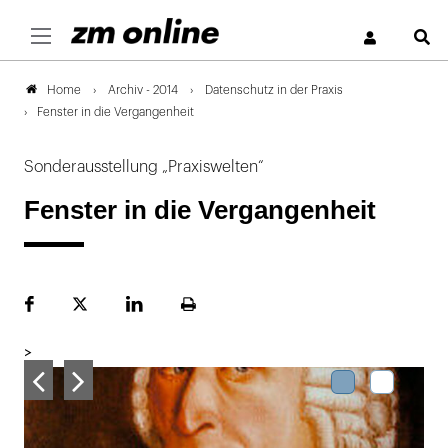
S
Archiv - 2014
Datenschutz in der Praxis
Home
Fenster in die Vergangenheit
Sonderausstellung „Praxiswelten“
Fenster in die Vergangenheit
Facebook
Plattform
LinekdIn
Seite
X
ausdrucken
>