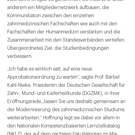
plädierte
anderem ein Mitgliedernetzwerk aufbauen, die
er
Kommunikation zwischen den einzelnen
für
zahnmedizinischen Fachschaften wie auch mit den
mehr
Fachschaften der Humanmedizin verstärken und die
Engagement
Zusammenarbeit mit den Standesverbänden vertiefen.
in
Übergeordnetes Ziel: die Studienbedingungen
den
verbessern.
Standesverbänden.
„Ich habe es wirklich satt, auf eine neue
|
Approbationsordnung zu warten“, sagte Prof. Bärbel
Kahl-Nieke, Präsidentin der Deutschen Gesellschaft für
Zahn-, Mund- und Kieferheilkunde (DGZMK), in ihrer
Eröffnungsrede,„lassen Sie uns deshalb gemeinsam an
der Modernisierung des zahnmedizinischen Studiums
weiterarbeiten.“ Hoffnung legt sie dabei vor allem in
den Nationalen Kompetenzbasierten Lernzielkatalog
(NKLZ), der auf dem nächsten Fakultätentag im Mai