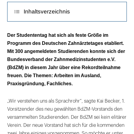
das
Berufsleben
Inhaltsverzeichnis
vorbereiten:
BZÄK-
Erfahrungen fürs Leben
Vize
Der Studententag hat sich als feste Größe im
Prof.
Programm des Deutschen Zahnärztetages etabliert.
Tipps zur Praxisgründung
Oesterreich
Mit 300 angemeldeten Studierenden konnte sich der
informierte
Bundesverband der Zahnmedizinstudenten e.V.
die
(BdZM) in diesem Jahr über eine Rekordteilnahme
Studenten
freuen. Die Themen: Arbeiten im Ausland,
über
Praxisgründung, Fachliches.
die
speziellen
„Wir verstehen uns als Sprachrohr“, sagte Kai Becker, 1.
Aufgaben
Vorsitzender des neu gewählten BdZM-Vorstands den
der
versammelten Studierenden. Der BdZM sei kein elitärer
Kammern.
Verein. Der neue Vorstand hat sich für die kommenden
Außerdem
zwei Jahre einiges vorgenommen. So möchte er unter