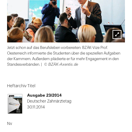
Lightbox
Jetzt schon auf das Berufsleben vorbereiten: BZÄK-Vize Prof.
öffnen
Oesterreich informierte die Studenten über die speziellen Aufgaben
der Kammern. Außerdem plädierte er für mehr Engagement in den
© BZÄK-Axentis.de
Standesverbänden. |
Folie
1
Heftarchiv Titel
von
Ausgabe 23/2014
2:
Deutscher Zahnärztetag
30.11.2014
Jetzt
schon
Nv
auf