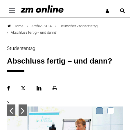
S
Archiv - 2014
Deutscher Zahnärztetag
Home
Abschluss fertig – und dann?
Studententag
Abschluss fertig – und dann?
Facebook
Plattform
LinekdIn
Seite
X
ausdrucken
>