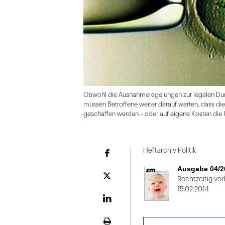
Obwohl die Ausnahmeregelungen zur legalen Durchf
müssen Betroffene weiter darauf warten, dass 
geschaffen werden – oder auf eigene Kosten die 
Folie
1
Heftarchiv Politik
Facebook
von
Ausgabe 04/2
2:
Plattform
Rechtzeitig vo
X
15.02.2014
Obwohl
die
LinekdIn
Ausnahmeregelungen