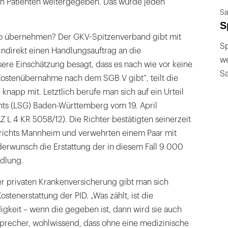
en Patienten weitergegeben. Das würde jeden
Sa
S
lso übernehmen? Der GKV-Spitzenverband gibt mit
Sp
indirekt einen Handlungsauftrag an die
we
ere Einschätzung besagt, dass es nach wie vor keine
S
ostenübernahme nach dem SGB V gibt“, teilt die
knapp mit. Letztlich berufe man sich auf ein Urteil
hts (LSG) Baden-Württemberg vom 19. April
 L 4 KR 5058/12). Die Richter bestätigten seinerzeit
gerichts Mannheim und verwehrten einem Paar mit
erwunsch die Erstattung der in diesem Fall 9 000
dlung.
 privaten Krankenversicherung gibt man sich
tenerstattung der PID. „Was zählt, ist die
gkeit – wenn die gegeben ist, dann wird sie auch
n Sprecher, wohlwissend, dass ohne eine medizinische