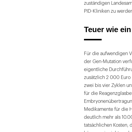
zuständigen Landesamt
die
PID-Kliniken zu werde
politischen
Rahmenbedingungen
Teuer wie ei
von
Bund
und
Für die aufwendigen 
Ländern
der Gen-Mutation verf
geschaffen
eigentliche Durchführ
werden
zusätzlich 2 000 Euro
–
zwei bis vier Zyklen 
oder
für die Reagenzglasbe
auf
Embryonenübertragung
eigene
Medikamente für die 
Kosten
deutlich mehr als 10.0
die
tatsächlichen Kosten, d
Untersuchung