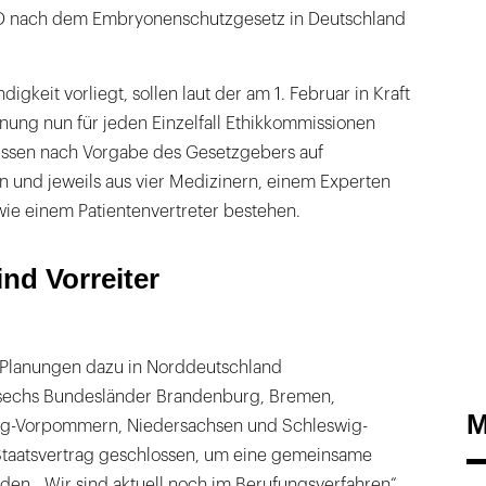
ID nach dem Embryonenschutzgesetz in Deutschland
gkeit vorliegt, sollen laut der am 1. Februar in Kraft
nung nun für jeden Einzelfall Ethikkommissionen
üssen nach Vorgabe des Gesetzgebers auf
 und jeweils aus vier Medizinern, einem Experten
wie einem Patientenvertreter bestehen.
nd Vorreiter
 Planungen dazu in Norddeutschland
 sechs Bundesländer Brandenburg, Bremen,
M
g-Vorpommern, Niedersachsen und Schleswig-
Staatsvertrag geschlossen, um eine gemeinsame
den. „Wir sind aktuell noch im Berufungsverfahren“,