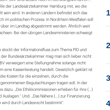
stelle der Landesärztekammer Hamburg mit, wo die
 sein wird. In anderen Ländern befindet sich das
ch im politischen Prozess: In Nordrhein-Westfalen soll
rüber im Landtag abgestimmt werden. Ähnlich weit
Sachsen. Bei den übrigen Landesministerien schweigt
stockt der Informationsfluss zum Thema PID und
ei der Bundesärztekammer mag man sich lieber nicht
BV verweigert eine Stellungnahme solange nicht
 um eine Kassenleistung handelt. Gesetzlich geklärt ist
 die Kosten für die einzelnen, durch die
rgenommenen Begutachtungen tragen soll. In der
s dazu: „Die Ethikkommissionen erheben für ihre (...)
 Auslagen.“ Und: „Das Nähere (...) zur Finanzierung
 wird durch Landesrecht bestimmt“.