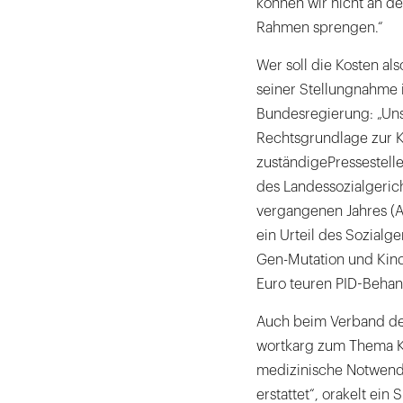
können wir nicht an d
im
Rahmen sprengen.“
Ausland
durchführen.
Wer soll die Kosten a
|
seiner Stellungnahme 
Bundesregierung: „Uns
Rechtsgrundlage zur K
zuständigePressestelle 
des Landessozialgeric
vergangenen Jahres (AZ
ein Urteil des Sozial
Gen-Mutation und Kind
Euro teuren PID-Behan
Auch beim Verband der
wortkarg zum Thema Kos
medizinische Notwendi
erstattet“, orakelt ei