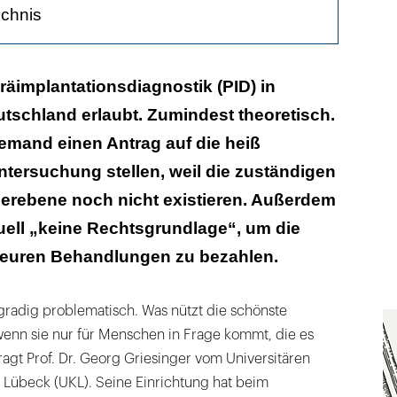
ichnis
Kleinwagen
Präimplantationsdiagnostik (PID) in
eutschland erlaubt. Zumindest theoretisch.
d Vorreiter
emand einen Antrag auf die heiß
ntersuchung stellen, weil die zuständigen
erebene noch nicht existieren. Außerdem
uell „keine Rechtsgrundlage“, um die
teuren Behandlungen zu bezahlen.
hgradig problematisch. Was nützt die schönste
enn sie nur für Menschen in Frage kommt, die es
fragt Prof. Dr. Georg Griesinger vom Universitären
übeck (UKL). Seine Einrichtung hat beim