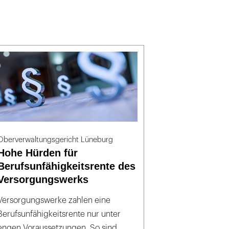
Oberverwaltungsgericht Lüneburg
Hohe Hürden für
Berufsunfähigkeitsrente des
Versorgungswerks
Versorgungswerke zahlen eine
Berufsunfähigkeitsrente nur unter
engen Voraussetzungen. So sind