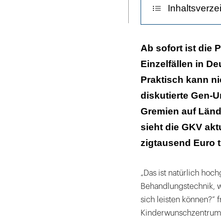
Seite
zur
Inhaltsverze
ausdrucken
legalen
Durchführung
Teuer wie ein 
einer
Ab sofort ist die 
PID
Einzelfällen in D
Nordländer sin
seit
Praktisch kann ni
Februar
diskutierte Gen-U
2013
Gremien auf Länd
gesetzlich
sieht die GKV akt
geregelt
ist,
zigtausend Euro 
müssen
Betroffene
„Das ist natürlich hoc
weiter
Behandlungstechnik, w
darauf
sich leisten können?“ 
warten,
Kinderwunschzentrum L
dass