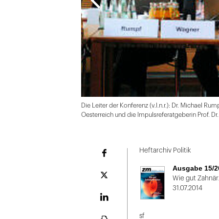
Die Leiter der Konferenz (v.l.n.r.): Dr. Michael Rum
Oesterreich und die Impulsreferatgeberin Prof. Dr
Folie
1
Heftarchiv Politik
Facebook
von
Ausgabe 15/2
2:
Plattform
Wie gut Zahnär
X
31.07.2014
Die
Leiter
LinekdIn
der
sf