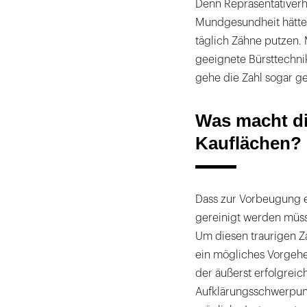
Impulsreferatgeberin
Denn Repräsentativer
Prof.
Mundgesundheit hätten
Dr.
täglich Zähne putzen.
Renate
geeignete Bürsttechn
Deinzer
gehe die Zahl sogar ge
|
Was macht di
Kauflächen?
Dass zur Vorbeugung e
gereinigt werden müsse
Um diesen traurigen Z
ein mögliches Vorgeh
der äußerst erfolgrei
Aufklärungsschwerpunk