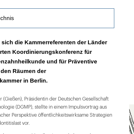
ichnis
Parodontitis auf den Kauflächen?
n sich die Kammerreferenten der Länder
rten Koordinierungskonferenz für
rträge mit Pflegeeinrichtungen
enzahnheilkunde und für Präventive
n den Räumen der
ammer in Berlin.
er (Gießen), Präsidentin der Deutschen Gesellschaft
ologie (DGMP), stellte in einem Impulsvortrag aus
cher Perspektive öffentlichkeitswirksame Strategien
ntitislast vor.