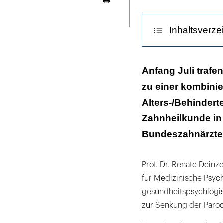
Seite
Konferenz
ausdrucken
(v.l.n.r.):
Inhaltsverze
Dr.
Michael
Rumpf,
Was macht die 
Anfang Juli trafe
Dr.
zu einer kombinie
Kooperationsve
Andreas
Alters-/Behindert
Wagner,
Zahnheilkunde i
Dr.
Sebastian
Bundeszahnärztek
Ziller,
Prof.
Prof. Dr. Renate Deinz
Dietmar
für Medizinische Psych
Oesterreich
gesundheitspsychlogis
und
zur Senkung der Parodo
die