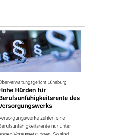
Oberverwaltungsgericht Lüneburg
Hohe Hürden für
Berufsunfähigkeitsrente des
Versorgungswerks
Versorgungswerke zahlen eine
Berufsunfähigkeitsrente nur unter
engen Voraussetzungen. So sind