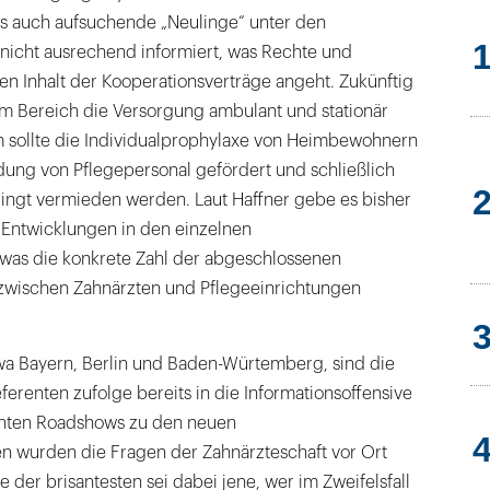
ls auch aufsuchende „Neulinge“ unter den
nicht ausrechend informiert, was Rechte und
 den Inhalt der Kooperationsverträge angeht. Zukünftig
sem Bereich die Versorgung ambulant und stationär
m sollte die Individualprophylaxe von Heimbewohnern
dung von Pflegepersonal gefördert und schließlich
dingt vermieden werden. Laut Haffner gebe es bisher
 Entwicklungen in den einzelnen
was die konkrete Zahl der abgeschlossenen
zwischen Zahnärzten und Pflegeeinrichtungen
twa Bayern, Berlin und Baden-Würtemberg, sind die
erenten zufolge bereits in die Informationsoffensive
nnten Roadshows zu den neuen
 wurden die Fragen der Zahnärzteschaft vor Ort
e der brisantesten sei dabei jene, wer im Zweifelsfall