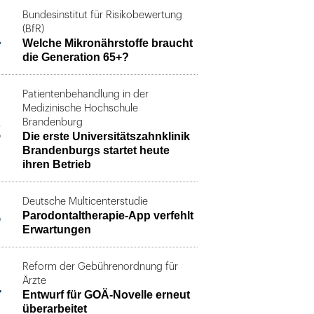
Bundesinstitut für Risikobewertung
1
(BfR)
Welche Mikronährstoffe braucht
die Generation 65+?
Patientenbehandlung in der
Medizinische Hochschule
2
Brandenburg
Die erste Universitätszahnklinik
Brandenburgs startet heute
ihren Betrieb
Deutsche Multicenterstudie
3
Parodontaltherapie-App verfehlt
Erwartungen
Reform der Gebührenordnung für
4
Ärzte
Entwurf für GOÄ-Novelle erneut
überarbeitet