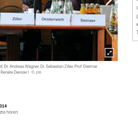
Lightbox
pf, Dr. Andreas Wagner, Dr. Sebastian Ziller, Prof. Dietmar
öffnen
© zm
. Renate Deinzer |
014
zte hören