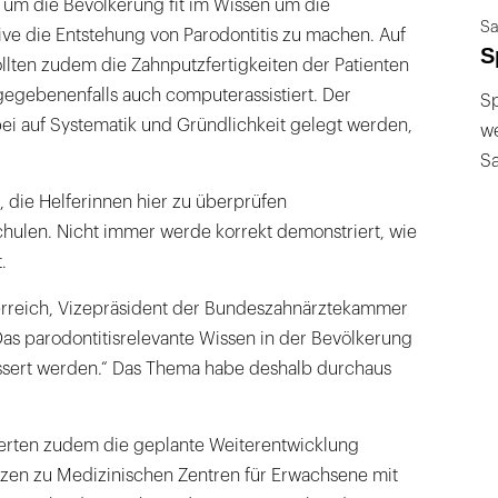
 um die Bevölkerung fit im Wissen um die
Sa
ive die Entstehung von Parodontitis zu machen. Auf
S
llten zudem die Zahnputzfertigkeiten der Patienten
 gegebenenfalls auch computerassistiert. Der
Sp
ei auf Systematik und Gründlichkeit gelegt werden,
we
S
, die Helferinnen hier zu überprüfen
hulen. Nicht immer werde korrekt demonstriert, wie
.
terreich, Vizepräsident der Bundeszahnärztekammer
„Das parodontitisrelevante Wissen in der Bevölkerung
sert werden.“ Das Thema habe deshalb durchaus
ierten zudem die geplante Weiterentwicklung
zen zu Medizinischen Zentren für Erwachsene mit