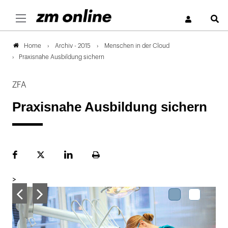
S
Archiv - 2015
Menschen in der Cloud
Home
Praxisnahe Ausbildung sichern
ZFA
Praxisnahe Ausbildung sichern
Facebook
Plattform
LinekdIn
Seite
X
ausdrucken
>