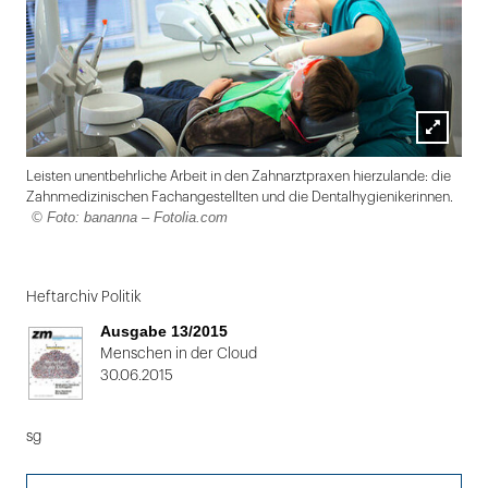
Lightbox
Leisten unentbehrliche Arbeit in den Zahnarztpraxen hierzulande: die
öffnen
Zahnmedizinischen Fachangestellten und die Dentalhygienikerinnen.
© Foto: bananna – Fotolia.com
Folie
1
Heftarchiv Politik
von
Ausgabe 13/2015
2
Menschen in der Cloud
30.06.2015
sg