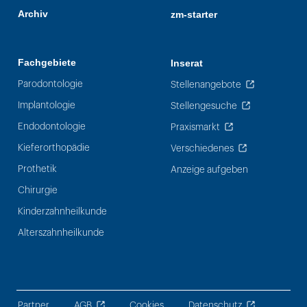
Archiv
zm-starter
Fachgebiete
Inserat
Parodontologie
Stellenangebote
Implantologie
Stellengesuche
Endodontologie
Praxismarkt
Kieferorthopädie
Verschiedenes
Prothetik
Anzeige aufgeben
Chirurgie
Kinderzahnheilkunde
Alterszahnheilkunde
Partner
AGB
Cookies
Datenschutz