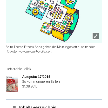
Lightbox
Beim Thema Fitness-Apps gehen die Meinungen oft auseinander.
öffnen
© Foto: wowomnom-Fotolia.com
Folie
1
Heftarchiv Politik
von
Ausgabe 17/2015
2
So kommunizieren Zellen
31.08.2015
Inhaltsverzeichnis