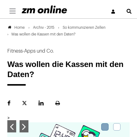
S
Archiv - 2015
So kommunizieren Zellen
Home
Was wollen die Kassen mit den Daten?
Fitness-Apps und Co.
Was wollen die Kassen mit den
Daten?
Facebook
Plattform
LinekdIn
Seite
X
ausdrucken
>