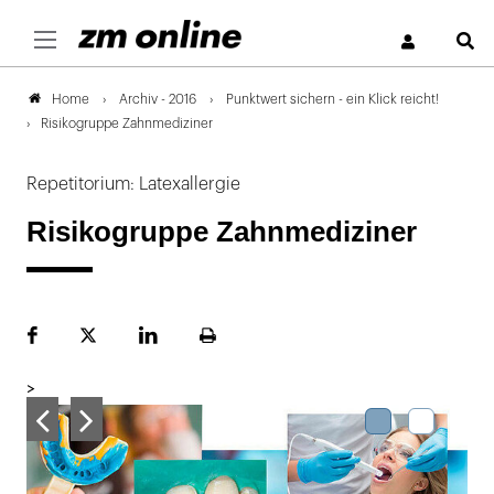
S
Archiv - 2016
Punktwert sichern - ein Klick reicht!
Home
Risikogruppe Zahnmediziner
Repetitorium: Latexallergie
Risikogruppe Zahnmediziner
Facebook
Plattform
LinekdIn
Seite
X
ausdrucken
>