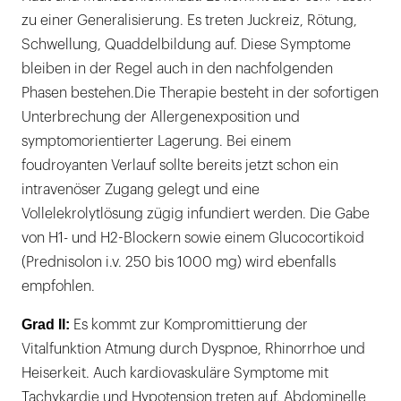
zu einer Generalisierung. Es treten Juckreiz, Rötung,
Schwellung, Quaddelbildung auf. Diese Symptome
bleiben in der Regel auch in den nachfolgenden
Phasen bestehen.Die Therapie besteht in der sofortigen
Unterbrechung der Allergenexposition und
symptomorientierter Lagerung. Bei einem
foudroyanten Verlauf sollte bereits jetzt schon ein
intravenöser Zugang gelegt und eine
Vollelekrolytlösung zügig infundiert werden. Die Gabe
von H1- und H2-Blockern sowie einem Glucocortikoid
(Prednisolon i.v. 250 bis 1000 mg) wird ebenfalls
empfohlen.
Grad II:
Es kommt zur Kompromittierung der
Vitalfunktion Atmung durch Dyspnoe, Rhinorrhoe und
Heiserkeit. Auch kardiovaskuläre Symptome mit
Tachykardie und Hypotension treten auf. Abdominelle