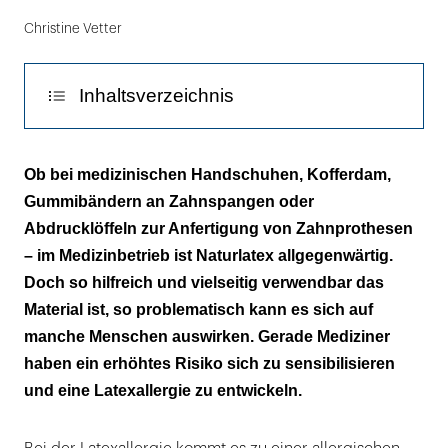
nur
Christine Vetter
im
Medizinbetrieb
sind
Inhaltsverzeichnis
Instrumente
und
Allergische Reaktion und anaphylaktischer
Utensilien,
Ob bei medizinischen Handschuhen, Kofferdam,
Schock
die
Gummibändern an Zahnspangen oder
Latex
Abdrucklöffeln zur Anfertigung von Zahnprothesen
Diagnose und Behandlung
enthalten,
– im Medizinbetrieb ist Naturlatex allgegenwärtig.
weit
Aus Sicht der Zahnmedizin
Doch so hilfreich und vielseitig verwendbar das
verbreitet.
Material ist, so problematisch kann es sich auf
Info
Auch
manche Menschen auswirken. Gerade Mediziner
im
haben ein erhöhtes Risiko sich zu sensibilisieren
Haushalt
und eine Latexallergie zu entwickeln.
ist
Latex