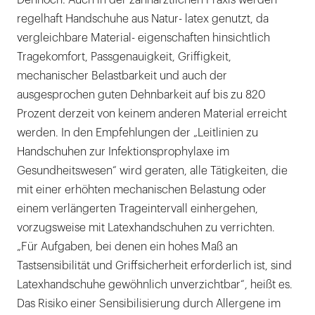
Dennoch: Auch in der zahnärztlichen Praxis werden
Bereich
regelhaft Handschuhe aus Natur- latex genutzt, da
die
vergleichbare Material- eigenschaften hinsichtlich
Prävalenz
Tragekomfort, Passgenauigkeit, Griffigkeit,
der
mechanischer Belastbarkeit und auch der
Personen
ausgesprochen guten Dehnbarkeit auf bis zu 820
mit
Prozent derzeit von keinem anderen Material erreicht
Latexallergie
werden. In den Empfehlungen der „Leitlinien zu
deutlich
Handschuhen zur Infektionsprophylaxe im
höher.
Gesundheitswesen“ wird geraten, alle Tätigkeiten, die
|
mit einer erhöhten mechanischen Belastung oder
einem verlängerten Trageintervall einhergehen,
vorzugsweise mit Latexhandschuhen zu verrichten.
„Für Aufgaben, bei denen ein hohes Maß an
Tastsensibilität und Griffsicherheit erforderlich ist, sind
Latexhandschuhe gewöhnlich unverzichtbar“, heißt es.
Das Risiko einer Sensibilisierung durch Allergene im