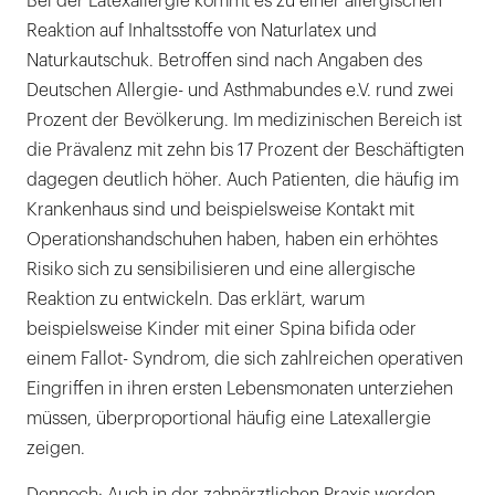
Bei der Latexallergie kommt es zu einer allergischen
allgegenwärtig
Reaktion auf Inhaltsstoffe von Naturlatex und
-
Naturkautschuk. Betroffen sind nach Angaben des
von
Deutschen Allergie- und Asthmabundes e.V. rund zwei
Antirutschsocken
Prozent der Bevölkerung. Im medizinischen Bereich ist
über
die Prävalenz mit zehn bis 17 Prozent der Beschäftigten
Kondome
dagegen deutlich höher. Auch Patienten, die häufig im
bis
Krankenhaus sind und beispielsweise Kontakt mit
hin
Operationshandschuhen haben, haben ein erhöhtes
zu
Risiko sich zu sensibilisieren und eine allergische
Radier-
Reaktion zu entwickeln. Das erklärt, warum
und
beispielsweise Kinder mit einer Spina bifida oder
Kaugummis.
einem Fallot- Syndrom, die sich zahlreichen operativen
Dennoch
Eingriffen in ihren ersten Lebensmonaten unterziehen
ist
müssen, überproportional häufig eine Latexallergie
im
zeigen.
medizinischen