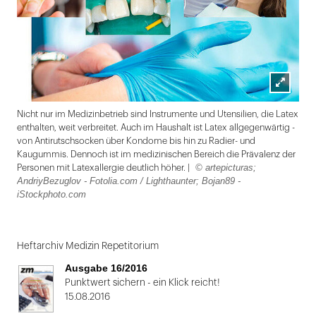
Lightbox
Nicht nur im Medizinbetrieb sind Instrumente und Utensilien, die Latex
öffnen
enthalten, weit verbreitet. Auch im Haushalt ist Latex allgegenwärtig -
von Antirutschsocken über Kondome bis hin zu Radier- und
Kaugummis. Dennoch ist im medizinischen Bereich die Prävalenz der
© artepicturas;
Personen mit Latexallergie deutlich höher. |
AndriyBezuglov - Fotolia.com / Lighthaunter; Bojan89 -
iStockphoto.com
Folie
1
Heftarchiv Medizin Repetitorium
von
Ausgabe 16/2016
2:
Punktwert sichern - ein Klick reicht!
15.08.2016
Nicht