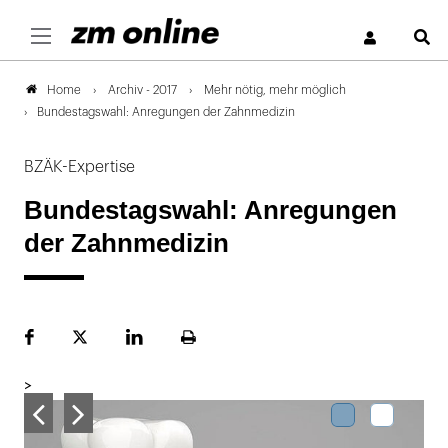
S
Archiv - 2017
Mehr nötig, mehr möglich
Home
Bundestagswahl: Anregungen der Zahnmedizin
BZÄK-Expertise
Bundestagswahl: Anregungen
der Zahnmedizin
Facebook
Plattform
LinekdIn
Seite
X
ausdrucken
>