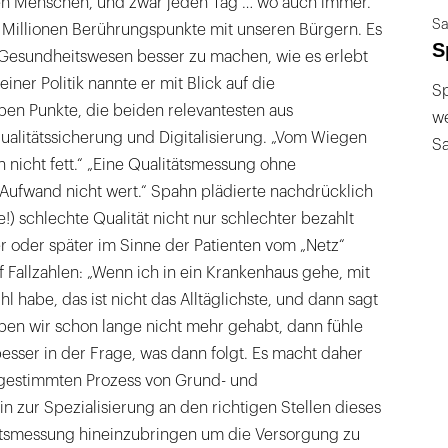
nen Menschen, und zwar jeden Tag … wo auch immer.
Sa
g Millionen Berührungspunkte mit unseren Bürgern. Es
S
Gesundheitswesen besser zu machen, wie es erlebt
iner Politik nannte er mit Blick auf die
Sp
ben Punkte, die beiden relevantesten aus
we
Qualitätssicherung und Digitalisierung. „Vom Wiegen
S
n nicht fett.“ „Eine Qualitätsmessung ohne
Aufwand nicht wert.“ Spahn plädierte nachdrücklich
!) schlechte Qualität nicht nur schlechter bezahlt
r oder später im Sinne der Patienten vom „Netz“
f Fallzahlen: „Wenn ich in ein Krankenhaus gehe, mit
l habe, das ist nicht das Alltäglichste, und dann sagt
aben wir schon lange nicht mehr gehabt, dann fühle
besser in der Frage, was dann folgt. Es macht daher
bgestimmten Prozess von Grund- und
n zur Spezialisierung an den richtigen Stellen dieses
ätsmessung hineinzubringen um die Versorgung zu