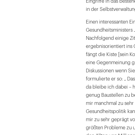
Eingriffe in das best
in der Selbstverwaltu
Einen interessanten Ei
Gesundheitsministers 
Nachfolgend einige Zi
ergebnisorientiert ins
fängt die Kiste [sein K
eine Gegenmeinung gib
Diskussionen wenn Sie 
formulierte er so: „ D
da bleibe ich dabei – h
genug Baustellen zu bea
mir manchmal zu sehr in
Gesundheitspolitik kan
mir zu sehr geprägt v
größten Probleme zu u