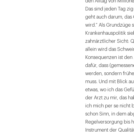
den Alltag von Millio
Das sind jeden Tag zi
geht auch darum, das 
wird.“ Als Grundzüge se
Krankenhauspolitik sie
zahnärztlicher Sicht: 
allein wird das Schwei
Konsequenzen ist den 
dafür, dass (gemessene
werden, sondern frühe
muss. Und mit Blick au
etwas, wo ich das Gefüh
der Arzt zu mir, das h
ich mich per se nicht 
schon Sinn, in dem a
Regelversorgung bis hi
Instrument der Qualit