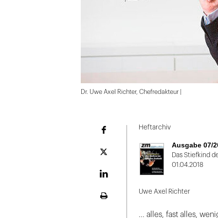
Dr. Uwe Axel Richter, Chefredakteur |
Folie
1
Heftarchiv
Facebook
von
Ausgabe 07/2
2
Plattform
Das Stiefkind d
X
01.04.2018
LinekdIn
Uwe Axel Richter
Seite
ausdrucken
... alles, fast alles, w