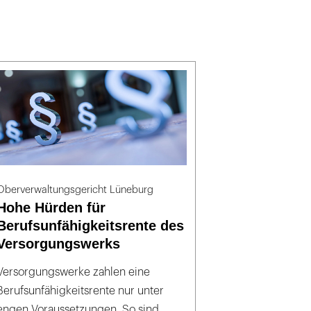
Oberverwaltungsgericht Lüneburg
Hohe Hürden für
Berufsunfähigkeitsrente des
Versorgungswerks
Versorgungswerke zahlen eine
Berufsunfähigkeitsrente nur unter
engen Voraussetzungen. So sind