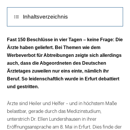
Inhaltsverzeichnis
Wer den Sitz nicht ausfüllt, tut dies auf Kosten
Fast 150 Beschlüsse in vier Tagen – keine Frage: Die
anderer
Ärzte haben geliefert. Bei Themen wie dem
Werbeverbot für Abtreibungen zeigte sich allerdings
auch, dass die Abgeordneten des Deutschen
Ärztetages zuweilen nur eins einte, nämlich ihr
Beruf. So leidenschaftlich wurde in Erfurt debattiert
und gestritten.
Ärzte sind Heiler und Helfer – und in höchstem Maße
belastbar, gerade durch das Medizinstudium,
unterstrich Dr. Ellen Lundershausen in ihrer
Eröffnungsansprache am 8. Mai in Erfurt. Dies finde der