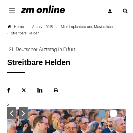
S
Archiv - 2018
Mini-Implantate und Mesialslider
Home
Streitbare Helden
121. Deutscher Ärztetag in Erfurt
Streitbare Helden
Facebook
Plattform
LinekdIn
Seite
X
ausdrucken
>