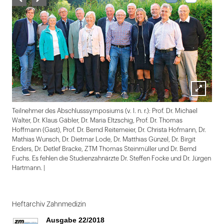
Lightbox
Teilnehmer des Abschlusssymposiums (v. l. n. r.): Prof. Dr. Michael
öffnen
Walter, Dr. Klaus Gäbler, Dr. Maria Eltzschig, Prof. Dr. Thomas
Hoffmann (Gast), Prof. Dr. Bernd Reitemeier, Dr. Christa Hofmann, Dr.
Mathias Wunsch, Dr. Dietmar Lode, Dr. Matthias Günzel, Dr. Birgit
Enders, Dr. Detlef Bracke, ZTM Thomas Steinmüller und Dr. Bernd
Fuchs. Es fehlen die Studienzahnärzte Dr. Steffen Focke und Dr. Jürgen
Hartmann. |
Folie
1
Heftarchiv Zahnmedizin
von
Ausgabe 22/2018