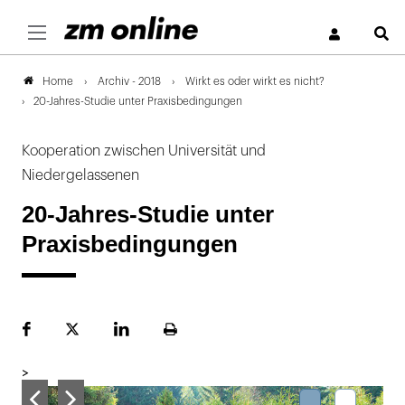
S
Archiv - 2018
Wirkt es oder wirkt es nicht?
Home
20-Jahres-Studie unter Praxisbedingungen
Kooperation zwischen Universität und
Niedergelassenen
20-Jahres-Studie unter
Praxisbedingungen
Facebook
Plattform
LinekdIn
Seite
X
ausdrucken
>