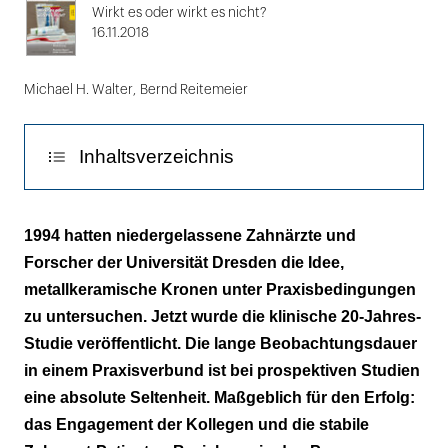
2
Wirkt es oder wirkt es nicht?
16.11.2018
Michael H. Walter
,
Bernd Reitemeier
Inhaltsverzeichnis
Auf das Design kommt es an
1994 hatten niedergelassene Zahnärzte und
Forscher der Universität Dresden die Idee,
Forschung kann auch Spaß machen
metallkeramische Kronen unter Praxisbedingungen
Publikationen im Rahmen der Studie:
zu untersuchen. Jetzt wurde die klinische 20-Jahres-
Studie veröffentlicht. Die lange Beobachtungsdauer
in einem Praxisverbund ist bei prospektiven Studien
eine absolute Seltenheit. Maßgeblich für den Erfolg:
das Engagement der Kollegen und die stabile