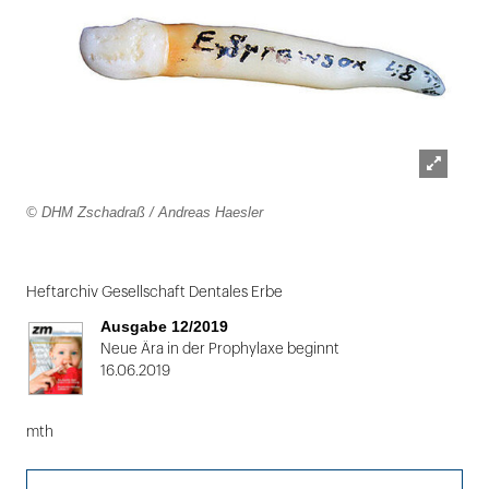
Lightbox
© DHM Zschadraß / Andreas Haesler
öffnen
Folie
1
Heftarchiv Gesellschaft Dentales Erbe
von
Ausgabe 12/2019
2
Neue Ära in der Prophylaxe beginnt
16.06.2019
mth