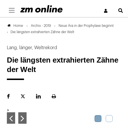
S
Archiv - 2019
Neue Ära in der Prophylaxe beginnt
Home
Die längsten extrahierten Zähne der Welt
Lang, länger, Weltrekord
Die längsten extrahierten Zähne
der Welt
Facebook
Plattform
LinekdIn
Seite
X
ausdrucken
>