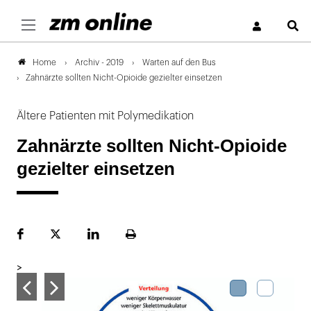
S
Archiv - 2019
Warten auf den Bus
Home
Zahnärzte sollten Nicht-Opioide gezielter einsetzen
Ältere Patienten mit Polymedikation
Zahnärzte sollten Nicht-Opioide
gezielter einsetzen
Facebook
Plattform
LinekdIn
Seite
X
ausdrucken
>