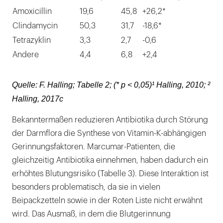
Amoxicillin
19,6
45,8
+26,2*
Clindamycin
50,3
31,7
-18,6*
Tetrazyklin
3,3
2,7
-0,6
Andere
4,4
6,8
+2,4
Quelle: F. Halling; Tabelle 2; (* p < 0,05)¹ Halling, 2010; ²
Halling, 2017c
Bekanntermaßen reduzieren Antibiotika durch Störung
der Darmflora die Synthese von Vitamin-K-abhängigen
Gerinnungsfaktoren. Marcumar-Patienten, die
gleichzeitig Antibiotika einnehmen, haben dadurch ein
erhöhtes Blutungsrisiko (Tabelle 3). Diese Interaktion ist
besonders problematisch, da sie in vielen
Beipackzetteln sowie in der Roten Liste nicht erwähnt
wird. Das Ausmaß, in dem die Blutgerinnung