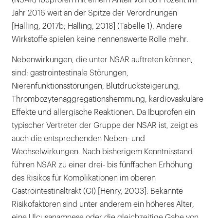
(NSAR) Ibuprofen mit einem Anteil von 88 Prozent im
Jahr 2016 weit an der Spitze der Verordnungen
[Halling, 2017b; Halling, 2018] (Tabelle 1). Andere
Wirkstoffe spielen keine nennenswerte Rolle mehr.
Nebenwirkungen, die unter NSAR auftreten können,
sind: gastrointestinale Störungen,
Nierenfunktionsstörungen, Blutdrucksteigerung,
Thrombozytenaggregationshemmung, kardiovaskuläre
Effekte und allergische Reaktionen. Da Ibuprofen ein
typischer Vertreter der Gruppe der NSAR ist, zeigt es
auch die entsprechenden Neben- und
Wechselwirkungen. Nach bisherigem Kenntnisstand
führen NSAR zu einer drei- bis fünffachen Erhöhung
des Risikos für Komplikationen im oberen
Gastrointestinaltrakt (GI) [Henry, 2003]. Bekannte
Risikofaktoren sind unter anderem ein höheres Alter,
eine Ulcusanamnese oder die gleichzeitige Gabe von