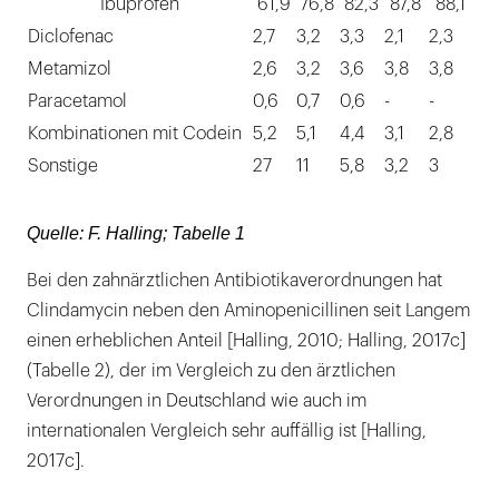
Ibuprofen
61,9
76,8
82,3
87,8
88,1
Diclofenac
2,7
3,2
3,3
2,1
2,3
Metamizol
2,6
3,2
3,6
3,8
3,8
Paracetamol
0,6
0,7
0,6
-
-
Kombinationen mit Codein
5,2
5,1
4,4
3,1
2,8
Sonstige
27
11
5,8
3,2
3
Quelle: F. Halling; Tabelle 1
Bei den zahnärztlichen Antibiotikaverordnungen hat
Clindamycin neben den Aminopenicillinen seit Langem
einen erheblichen Anteil [Halling, 2010; Halling, 2017c]
(Tabelle 2), der im Vergleich zu den ärztlichen
Verordnungen in Deutschland wie auch im
internationalen Vergleich sehr auffällig ist [Halling,
2017c].