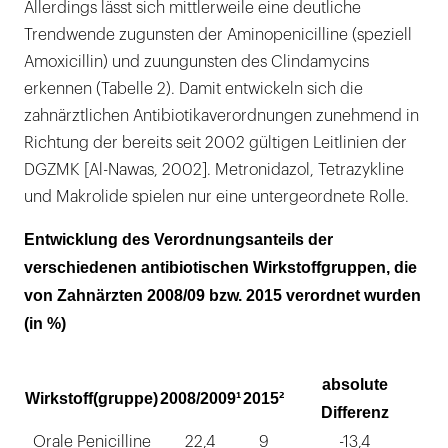
Allerdings lässt sich mittlerweile eine deutliche
Trendwende zugunsten der Aminopenicilline (speziell
Amoxicillin) und zuungunsten des Clindamycins
erkennen (Tabelle 2). Damit entwickeln sich die
zahnärztlichen Antibiotikaverordnungen zunehmend in
Richtung der bereits seit 2002 gültigen Leitlinien der
DGZMK [Al-Nawas, 2002]. Metronidazol, Tetrazykline
und Makrolide spielen nur eine untergeordnete Rolle.
Entwicklung des Verordnungsanteils der
verschiedenen antibiotischen Wirkstoffgruppen, die
von Zahnärzten 2008/09 bzw. 2015 verordnet wurden
(in %)
absolute
Wirkstoff(gruppe)
2008/2009¹
2015²
Differenz
Orale Penicilline
22,4
9
-13,4