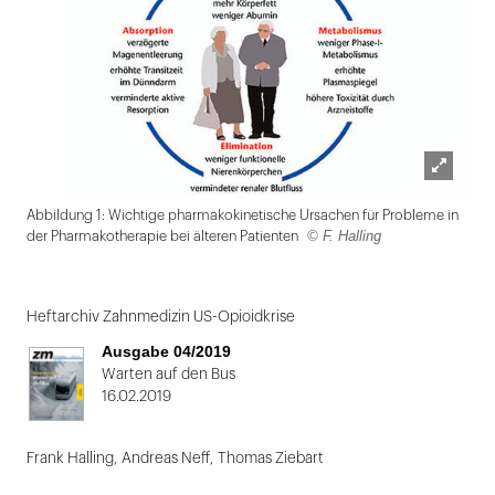
Lightbox
Abbildung 1: Wichtige pharmakokinetische Ursachen für Probleme in
öffnen
© F. Halling
der Pharmakotherapie bei älteren Patienten
Folie
1
Heftarchiv Zahnmedizin US-Opioidkrise
von
Ausgabe 04/2019
2
Warten auf den Bus
16.02.2019
Frank Halling
,
Andreas Neff
,
Thomas Ziebart