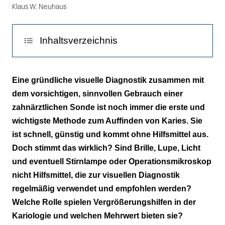
Klaus W. Neuhaus
Inhaltsverzeichnis
Viel hilft viel – wirklich?
Eine gründliche visuelle Diagnostik zusammen mit
dem vorsichtigen, sinnvollen Gebrauch einer
Zähne trocknen – aber wann?
zahnärztlichen Sonde ist noch immer die erste und
Zahnreinigung vor der visuellen
wichtigste Methode zum Auffinden von Karies. Sie
Kariesdiagnostik
ist schnell, günstig und kommt ohne Hilfsmittel aus.
Doch stimmt das wirklich? Sind Brille, Lupe, Licht
Fazit
und eventuell Stirnlampe oder Operationsmikroskop
nicht Hilfsmittel, die zur visuellen Diagnostik
Literaturliste
regelmäßig verwendet und empfohlen werden?
Welche Rolle spielen Vergrößerungshilfen in der
Kariologie und welchen Mehrwert bieten sie?