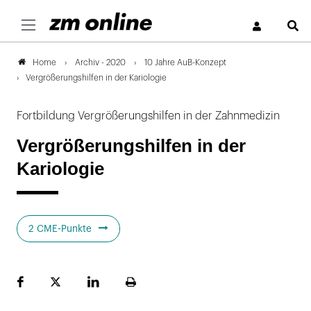
S
Archiv - 2020
10 Jahre AuB-Konzept
Home
Vergrößerungshilfen in der Kariologie
Fortbildung Vergrößerungshilfen in der Zahnmedizin
Vergrößerungshilfen in der
Kariologie
2 CME-Punkte
Facebook
Plattform
LinekdIn
Seite
X
ausdrucken