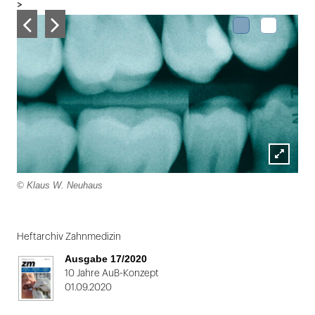
>
Lightbox
© Klaus W. Neuhaus
öffnen
Folie
1
Heftarchiv Zahnmedizin
von
Ausgabe 17/2020
2
10 Jahre AuB-Konzept
01.09.2020