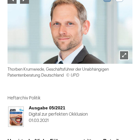
Lightbox
Thorben Krumwiede, Geschäftsführer der Unabhängigen
öffnen
© UPD
Patientenberatung Deutschland
Folie
1
Heftarchiv Politik
von
Ausgabe 05/2021
2
Digital zur perfekten Okklusion
01.03.2021