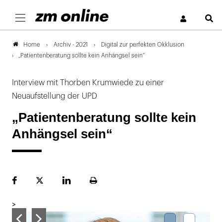
S
Archiv - 2021
Digital zur perfekten Okklusion
Home
„Patientenberatung sollte kein Anhängsel sein“
Interview mit Thorben Krumwiede zu einer
Neuaufstellung der UPD
„Patientenberatung sollte kein
Anhängsel sein“
Facebook
Plattform
LinekdIn
Seite
X
ausdrucken
>