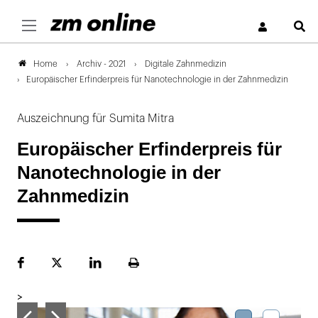
S
Archiv - 2021
Digitale Zahnmedizin
Home
Europäischer Erfinderpreis für Nanotechnologie in der Zahnmedizin
Auszeichnung für Sumita Mitra
Europäischer Erfinderpreis für
Nanotechnologie in der
Zahnmedizin
Facebook
Plattform
LinekdIn
Seite
X
ausdrucken
>