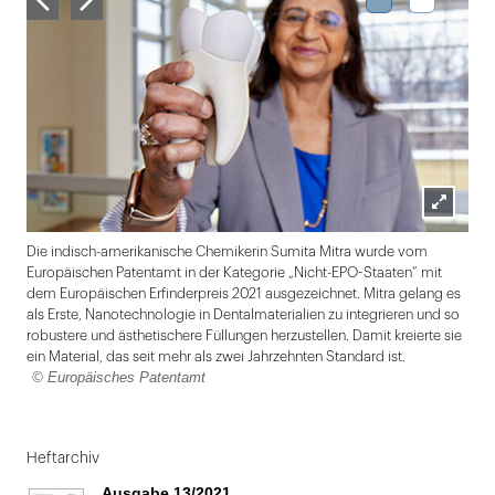
Lightbox
Die indisch-amerikanische Chemikerin Sumita Mitra wurde vom
öffnen
Europäischen Patentamt in der Kategorie „Nicht-EPO-Staaten“ mit
dem Europäischen Erfinderpreis 2021 ausgezeichnet. Mitra gelang es
als Erste, Nanotechnologie in Dentalmaterialien zu integrieren und so
robustere und ästhetischere Füllungen herzustellen. Damit kreierte sie
ein Material, das seit mehr als zwei Jahrzehnten Standard ist.
© Europäisches Patentamt
Folie
1
Heftarchiv
von
Ausgabe 13/2021