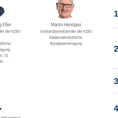
g Eßer
Martin Hendges
der der KZBV
Vorstandsvorsitzender der KZBV
Kassenzahnärztliche
ztliche
Bundesvereinigung
nigung
tr. 73,
ln