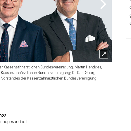
Lightbox
der Kassenzahnärztlichen Bundesvereinigung; Martin Hendges,
öffnen
r Kassenzahnärztlichen Bundesvereinigung; Dr. Karl-Georg
s Vorstandes der Kassenzahnärztlichen Bundesvereinigung
022
Mundgesundheit