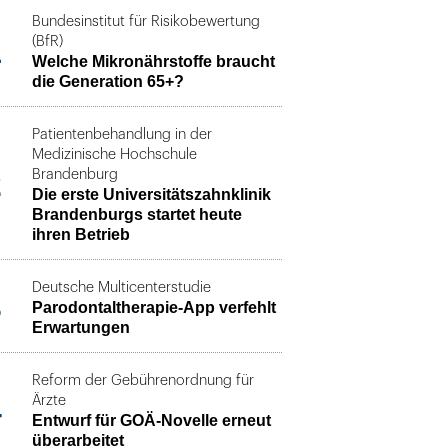
Bundesinstitut für Risikobewertung
1
(BfR)
Welche Mikronährstoffe braucht
die Generation 65+?
Patientenbehandlung in der
Medizinische Hochschule
2
Brandenburg
Die erste Universitätszahnklinik
Brandenburgs startet heute
ihren Betrieb
Deutsche Multicenterstudie
3
Parodontaltherapie-App verfehlt
Erwartungen
Reform der Gebührenordnung für
4
Ärzte
Entwurf für GOÄ-Novelle erneut
überarbeitet