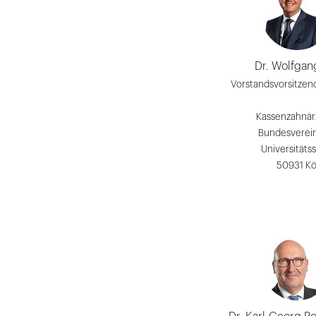
Dr. Wolfgan
Vorstandsvorsitzen
Kassenzahnär
Bundesverei
Universitätss
50931 Kö