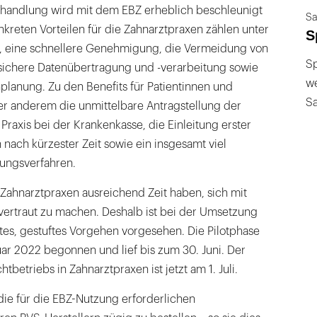
handlung wird mit dem EBZ erheblich beschleunigt
Sa
nkreten Vorteilen für die Zahnarztpraxen zählen unter
S
, eine schnellere Genehmigung, die Vermeidung von
Sp
ichere Datenübertragung und -verarbeitung sowie
we
planung. Zu den Benefits für Patientinnen und
S
er anderem die unmittelbare Antragstellung der
raxis bei der Krankenkasse, die Einleitung erster
 nach kürzester Zeit sowie ein insgesamt viel
ungsverfahren.
ie Zahnarztpraxen ausreichend Zeit haben, sich mit
ertraut zu machen. Deshalb ist bei der Umsetzung
rtes, gestuftes Vorgehen vorgesehen. Die Pilotphase
ar 2022 begonnen und lief bis zum 30. Juni. Der
tbetriebs in Zahnarztpraxen ist jetzt am 1. Juli.
 die für die EBZ-Nutzung erforderlichen