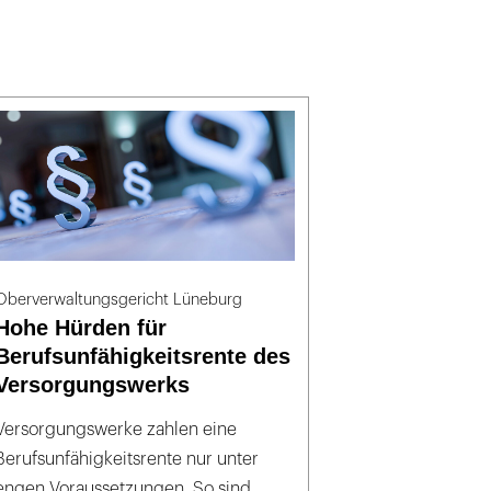
Oberverwaltungsgericht Lüneburg
Hohe Hürden für
Berufsunfähigkeitsrente des
Versorgungswerks
Versorgungswerke zahlen eine
Berufsunfähigkeitsrente nur unter
engen Voraussetzungen. So sind