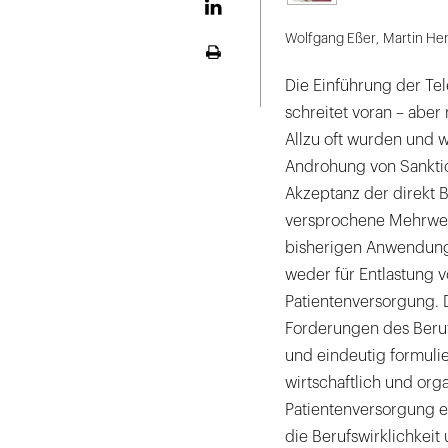
LinekdIn
Wolfgang Eßer
,
Martin He
Seite
ausdrucken
Die Einführung der Tel
schreitet voran – aber 
Allzu oft wurden und 
Androhung von Sanktio
Akzeptanz der direkt B
versprochene Mehrwert 
bisherigen Anwendunge
weder für Entlastung v
Patientenversorgung. 
Forderungen des Beruf
und eindeutig formulier
wirtschaftlich und org
Patientenversorgung e
die Berufswirklichkei