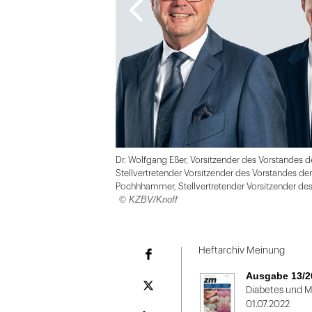
Dr. Wolfgang Eßer, Vorsitzender des Vorstandes 
Stellvertretender Vorsitzender des Vorstandes de
Pochhhammer, Stellvertretender Vorsitzender de
© KZBV/Knoff
Folie
1
Heftarchiv Meinung
Facebook
von
Ausgabe 13/2
2
Plattform
Diabetes und 
X
01.07.2022