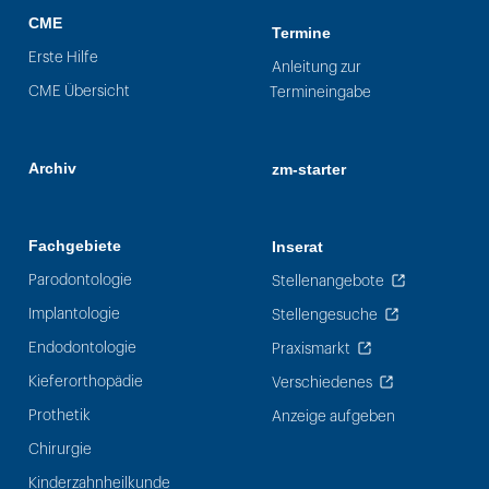
CME
Termine
Erste Hilfe
Anleitung zur
CME Übersicht
Termineingabe
Archiv
zm-starter
Fachgebiete
Inserat
Parodontologie
Stellenangebote
Implantologie
Stellengesuche
Endodontologie
Praxismarkt
Kieferorthopädie
Verschiedenes
Prothetik
Anzeige aufgeben
Chirurgie
Kinderzahnheilkunde