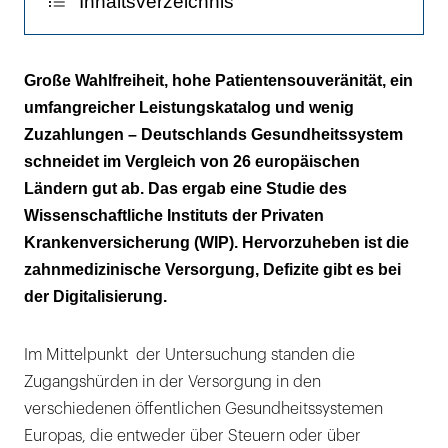
Inhaltsverzeichnis
In der Zahnmedizin schneidet Deutschland
Große Wahlfreiheit, hohe Patientensouveränität, ein
besonders gut ab
umfangreicher Leistungskatalog und wenig
Zuzahlungen – Deutschlands Gesundheitssystem
Die freie Arztwahl ist in vielen Ländern nicht
schneidet im Vergleich von 26 europäischen
selbstverständlich
Ländern gut ab. Das ergab eine Studie des
Wissenschaftliche Instituts der Privaten
Krankenversicherung (WIP). Hervorzuheben ist die
zahnmedizinische Versorgung, Defizite gibt es bei
der Digitalisierung.
Im Mittelpunkt der Untersuchung standen die
Zugangshürden in der Versorgung in den
verschiedenen öffentlichen Gesundheitssystemen
Europas, die entweder über Steuern oder über