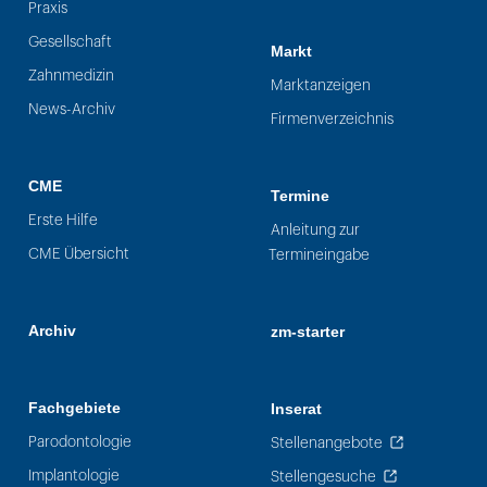
Praxis
Gesellschaft
Markt
Zahnmedizin
Marktanzeigen
News-Archiv
Firmenverzeichnis
CME
Termine
Erste Hilfe
Anleitung zur
CME Übersicht
Termineingabe
Archiv
zm-starter
Fachgebiete
Inserat
Parodontologie
Stellenangebote
Implantologie
Stellengesuche