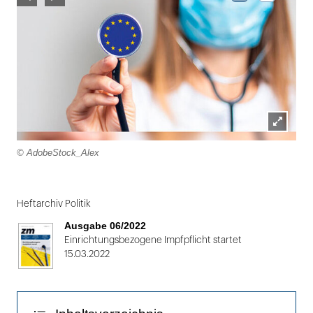
Lightbox
© AdobeStock_Alex
öffnen
Folie
1
Heftarchiv Politik
von
Ausgabe 06/2022
2
Einrichtungsbezogene Impfpflicht startet
15.03.2022