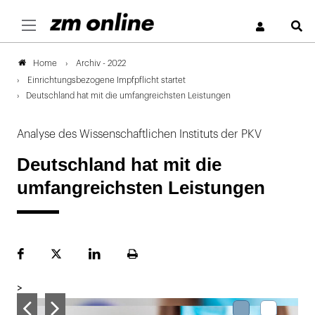
S
Archiv - 2022
Home
Einrichtungsbezogene Impfpflicht startet
Deutschland hat mit die umfangreichsten Leistungen
Analyse des Wissenschaftlichen Instituts der PKV
Deutschland hat mit die
umfangreichsten Leistungen
Facebook
Plattform
LinekdIn
Seite
X
ausdrucken
>