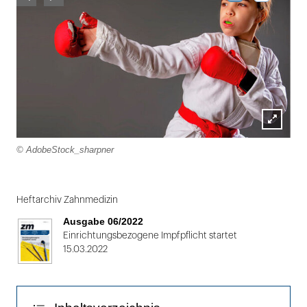
Lightbox
© AdobeStock_sharpner
öffnen
Folie
1
Heftarchiv Zahnmedizin
von
Ausgabe 06/2022
2
Einrichtungsbezogene Impfpflicht startet
15.03.2022