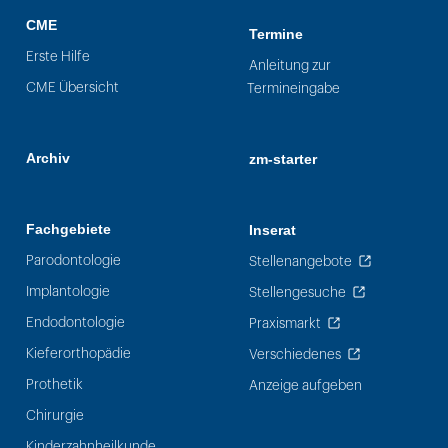
CME
Termine
Erste Hilfe
Anleitung zur
CME Übersicht
Termineingabe
Archiv
zm-starter
Fachgebiete
Inserat
Parodontologie
Stellenangebote
Implantologie
Stellengesuche
Endodontologie
Praxismarkt
Kieferorthopädie
Verschiedenes
Prothetik
Anzeige aufgeben
Chirurgie
Kinderzahnheilkunde