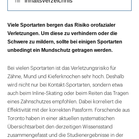
Inhaltsverzeichnis
Mindestens 3 Millimeter stark
Viele Sportarten bergen das Risiko orofazialer
Verletzungen. Um diese zu verhindern oder die
Der individuell gefertigte Mundschutz ist der
Schwere zu mildern, sollte bei einigen Sportarten
Goldstandard
unbedingt ein Mundschutz getragen werden.
Auch die Kondylen sind besser geschützt
Bei vielen Sportarten ist das Verletzungsrisiko für
Erst die zahnärztliche Aufklärung überzeugt
Zähne, Mund und Kieferknochen sehr hoch. Deshalb
die Sportler
wird nicht nur bei Kontakt-Sportarten, sondern etwa
auch beim Inline-Skating oder beim Reiten das Tragen
eines Zahnschutzes empfohlen. Dabei korreliert die
Effektivität mit der korrekten Passform. Forschende aus
Toronto haben in einer aktuellen systematischen
Übersichtsarbeit den derzeitigen Wissensstand
zusammengefasst und die Studienergebnisse in der