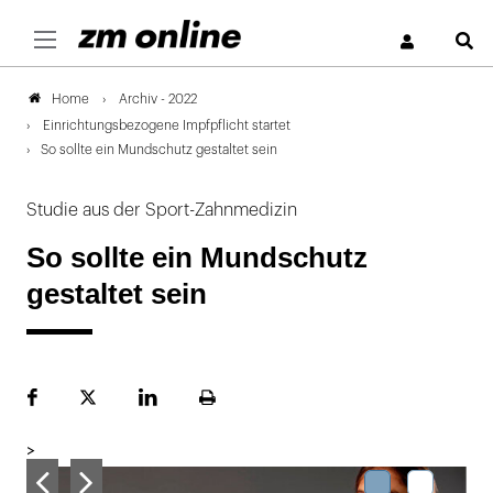
S
Archiv - 2022
Home
Einrichtungsbezogene Impfpflicht startet
So sollte ein Mundschutz gestaltet sein
Studie aus der Sport-Zahnmedizin
So sollte ein Mundschutz
gestaltet sein
Facebook
Plattform
LinekdIn
Seite
X
ausdrucken
>