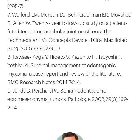
(295-7)
7. Wolford LM, Mercuri LG, Schneiderman ER, Movahed
R, Allen W. Twenty- year follow- up study on a patient-
fitted temporomandibular joint prosthesis: The
Techmedica/ TMJ Concepts Device. J Oral Maxillofac
Surg 2015 73:952-960
8. Kawase- Koga Y, Hideto S, Kazuhito H, Tsuyoshi T,
Yoshiyuki. Surgical management of odontogenic
myxoma: a case report and review of the literature.
BMC Research Notes 2014 7:214.
9. Jundt G, Reichart PA. Benign odontogenic
ectomesenchymal tumors. Pathologe 2008;29(3):199-
204