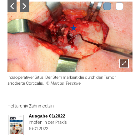
Lightbox
Intraoperativer Situs: Der Stern markiert die durch den Tumor
öffnen
© Marcus Teschke
arrodierte Corticalis.
Folie
1
Heftarchiv Zahnmedizin
von
Ausgabe 01/2022
2
Impfen in der Praxis
16.01.2022