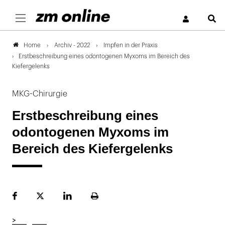
S
Archiv - 2022
Impfen in der Praxis
Home
Erstbeschreibung eines odontogenen Myxoms im Bereich des
Kiefergelenks
MKG-Chirurgie
Erstbeschreibung eines
odontogenen Myxoms im
Bereich des Kiefergelenks
Facebook
Plattform
LinekdIn
Seite
X
ausdrucken
>