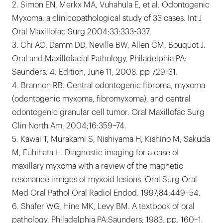
2. Simon EN, Merkx MA, Vuhahula E, et al. Odontogenic
Myxoma: a clinicopathological study of 33 cases. Int J
Oral Maxillofac Surg 2004;33:333-337.
3. Chi AC, Damm DD, Neville BW, Allen CM, Bouquot J.
Oral and Maxillofacial Pathology, Philadelphia PA:
Saunders; 4. Edition, June 11, 2008. pp 729-31.
4. Brannon RB. Central odontogenic fibroma, myxoma
(odontogenic myxoma, fibromyxoma), and central
odontogenic granular cell tumor. Oral Maxillofac Surg
Clin North Am. 2004;16:359–74.
5. Kawai T, Murakami S, Nishiyama H, Kishino M, Sakuda
M, Fuhihata H. Diagnostic imaging for a case of
maxillary myxoma with a review of the magnetic
resonance images of myxoid lesions. Oral Surg Oral
Med Oral Pathol Oral Radiol Endod. 1997;84:449–54.
6. Shafer WG, Hine MK, Levy BM. A textbook of oral
pathology. Philadelphia PA:Saunders; 1983. pp. 160–1.