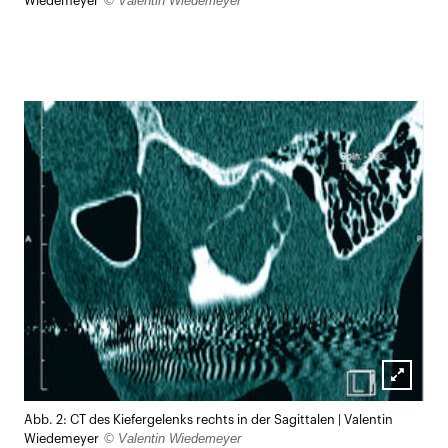
© Valentin Wiedemeyer
Wiedemeyer
Lightb
Abb. 2: CT des Kiefergelenks rechts in der Sagittalen | Valentin
öffnen
© Valentin Wiedemeyer
Wiedemeyer