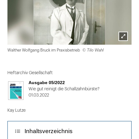
Lightbox
© Tilo Wahl
Walther Wolfgang Bruck im Praxisbetrieb
öffnen
Folie
1
Heftarchiv Gesellschaft
von
Ausgabe 05/2022
2
Wie gut reinigt die Schallzahnbürste?
01.03.2022
Kay Lutze
Inhaltsverzeichnis