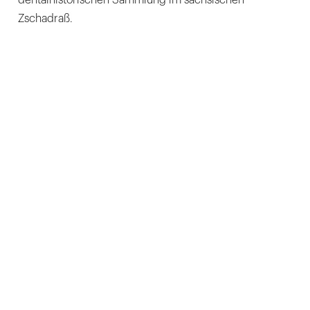
dentalhistorischen Sammlung im sächsischen
Zschadraß.