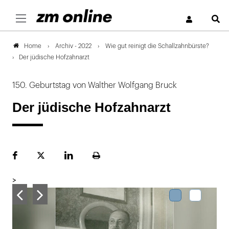
S
Archiv - 2022
Wie gut reinigt die Schallzahnbürste?
Home
Der jüdische Hofzahnarzt
150. Geburtstag von Walther Wolfgang Bruck
Der jüdische Hofzahnarzt
Facebook
Plattform
LinekdIn
Seite
X
ausdrucken
>