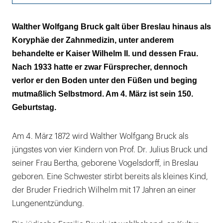
Seine Schriften werden international
Walther Wolfgang Bruck galt über Breslau hinaus als
gerühmt
Koryphäe der Zahnmedizin, unter anderem
behandelte er Kaiser Wilhelm II. und dessen Frau.
Auch der ehemalige Kaiser gratuliert
Nach 1933 hatte er zwar Fürsprecher, dennoch
Ein erzkonservativer Feldmarschall hilft ihm
verlor er den Boden unter den Füßen und beging
mutmaßlich Selbstmord. Am 4. März ist sein 150.
Literaturliste
Geburtstag.
Am 4. März 1872 wird Walther Wolfgang Bruck als
jüngstes von vier Kindern von Prof. Dr. Julius Bruck und
seiner Frau Bertha, geborene Vogelsdorff, in Breslau
geboren. Eine Schwester stirbt bereits als kleines Kind,
der Bruder Friedrich Wilhelm mit 17 Jahren an einer
Lungenentzündung.