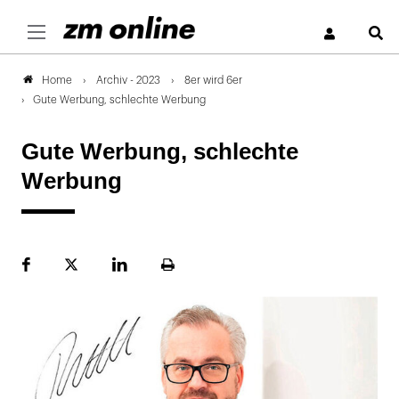
S
Archiv - 2023
8er wird 6er
Home
Gute Werbung, schlechte Werbung
Gute Werbung, schlechte
Werbung
Facebook
Plattform
LinekdIn
Seite
X
ausdrucken