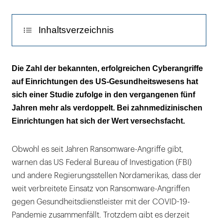
Inhaltsverzeichnis
Angriffe beeinträchtigen die
Die Zahl der bekannten, erfolgreichen Cyberangriffe
Patientenversorgung
auf Einrichtungen des US-Gesundheitswesens hat
sich einer Studie zufolge in den vergangenen fünf
Nur in 14 Prozent der Fälle gab es ein
Jahren mehr als verdoppelt. Bei zahnmedizinischen
funktionierendes Backup
Einrichtungen hat sich der Wert versechsfacht.
Obwohl es seit Jahren Ransomware-Angriffe gibt,
warnen das US Federal Bureau of Investigation (FBI)
und andere Regierungsstellen Nordamerikas, dass der
weit verbreitete Einsatz von Ransomware-Angriffen
gegen Gesundheitsdienstleister mit der COVID-19-
Pandemie zusammenfällt. Trotzdem gibt es derzeit