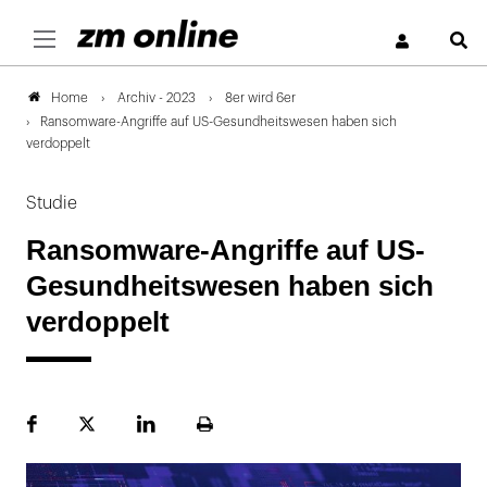
S
Archiv - 2023
8er wird 6er
Home
Ransomware-Angriffe auf US-Gesundheitswesen haben sich
verdoppelt
Studie
Ransomware-Angriffe auf US-
Gesundheitswesen haben sich
verdoppelt
Facebook
Plattform
LinekdIn
Seite
X
ausdrucken