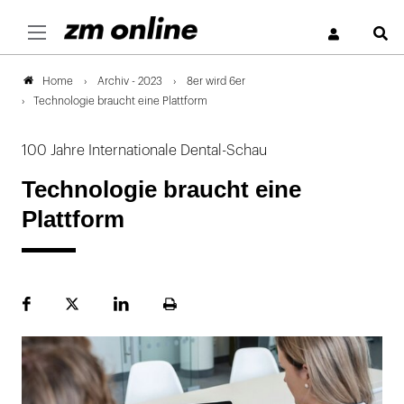
S
Archiv - 2023
8er wird 6er
Home
Technologie braucht eine Plattform
100 Jahre Internationale Dental-Schau
Technologie braucht eine
Plattform
Facebook
Plattform
LinekdIn
Seite
X
ausdrucken