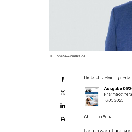
© Lopata/Axentis.de
Folie
1
Heftarchiv Meinung Leitart
Facebook
von
Ausgabe 06/2
2
Plattform
Pharmakotherap
X
16.03.2023
LinekdIn
Christoph Benz
Seite
ausdrucken
Lang erwartet und vorbe