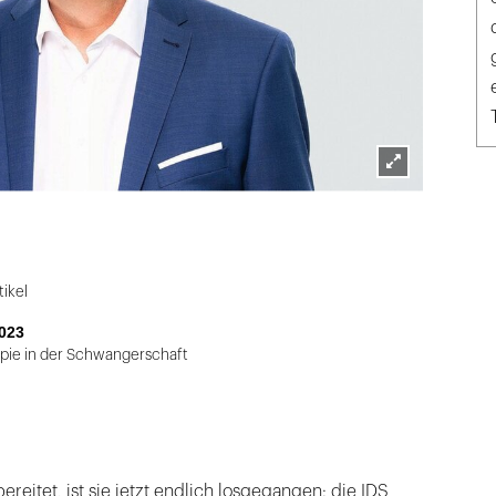
Lightbox
öffnen
ikel
023
ie in der Schwangerschaft
reitet, ist sie jetzt endlich losgegangen: die IDS