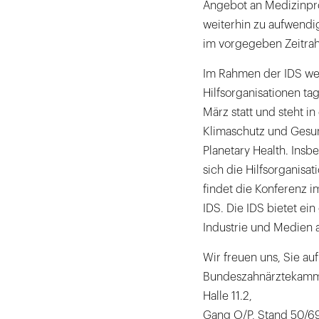
Angebot an Medizinprod
weiterhin zu aufwendig
im vorgegeben Zeitrah
Im Rahmen der IDS wer
Hilfsorganisationen tag
März statt und steht i
Klimaschutz und Gesun
Planetary Health. Ins
sich die Hilfsorganisat
findet die Konferenz i
IDS. Die IDS bietet ei
Industrie und Medien 
Wir freuen uns, Sie au
Bundeszahnärztekammer
Halle 11.2,
Gang O/P, Stand 50/69