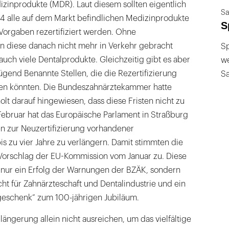
zinprodukte (MDR). Laut diesem sollten eigentlich
Sa
24 alle auf dem Markt befindlichen Medizinprodukte
S
orgaben rezertifiziert werden. Ohne
en diese danach nicht mehr in Verkehr gebracht
Sp
auch viele Dentalprodukte. Gleichzeitig gibt es aber
we
gend Benannte Stellen, die die Rezertifizierung
S
ren könnten. Die Bundeszahnärztekammer hatte
olt darauf hingewiesen, dass diese Fristen nicht zu
 Februar hat das Europäische Parlament in Straßburg
en zur Neuzertifizierung vorhandener
s zu vier Jahre zu verlängern. Damit stimmten die
Vorschlag der EU-Kommission vom Januar zu. Diese
t nur ein Erfolg der Warnungen der BZÄK, sondern
ht für Zahn­ärzteschaft und Dentalindustrie und ein
eschenk“ zum 100-jährigen Jubiläum.
längerung allein nicht ausreichen, um das vielfältige