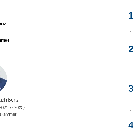
enz
mmer
toph Benz
2021 bis 2025)
tekammer