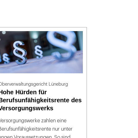
Oberverwaltungsgericht Lüneburg
Hohe Hürden für
Berufsunfähigkeitsrente des
Versorgungswerks
Versorgungswerke zahlen eine
Berufsunfähigkeitsrente nur unter
engen Voraussetzungen. So sind