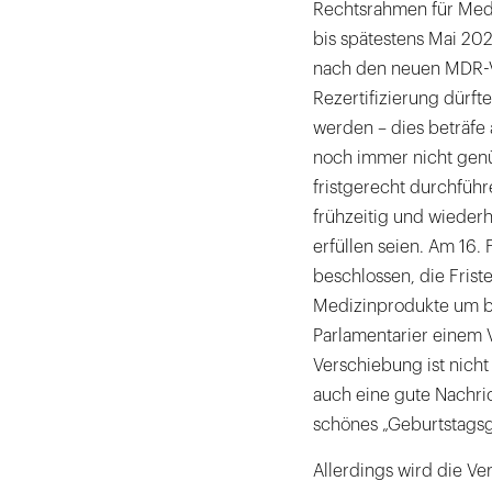
Rechtsrahmen für Medi
bis spätestens Mai 20
nach den neuen MDR-V
Rezertifizierung dürft
werden – dies beträfe 
noch immer nicht genü
fristgerecht durchfüh
frühzeitig und wiederh
erfüllen seien. Am 16.
beschlossen, die Frist
Medizinprodukte um bi
Parlamentarier einem 
Verschiebung ist nich
auch eine gute Nachric
schönes „Geburtstagsg
Allerdings wird die Ver