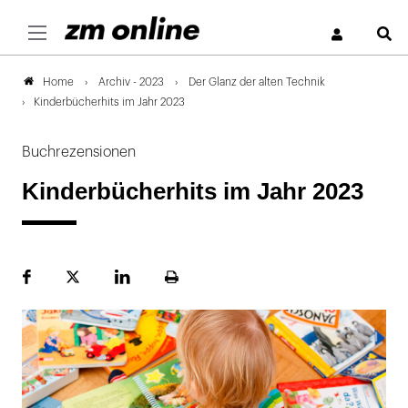
S
Archiv - 2023
Der Glanz der alten Technik
Home
Kinderbücherhits im Jahr 2023
Buchrezensionen
Kinderbücherhits im Jahr 2023
Facebook
Plattform
LinekdIn
Seite
X
ausdrucken