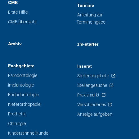
CME
Termine
Erste Hilfe
Anleitung zur
CME Übersicht
Termineingabe
Archiv
zm-starter
Fachgebiete
Inserat
Parodontologie
Stellenangebote
Implantologie
Stellengesuche
Endodontologie
Praxismarkt
Kieferorthopädie
Verschiedenes
Prothetik
Anzeige aufgeben
Chirurgie
Kinderzahnheilkunde