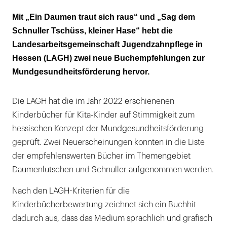
Dedo der Daumen als Superheld
Mit „Ein Daumen traut sich raus“ und „Sag dem
Schnuller Tschüss, kleiner Hase“ hebt die
Der kleine Hase beim Schnuller-Abschied
Landesarbeitsgemeinschaft Jugendzahnpflege in
Hessen (LAGH) zwei neue Buchempfehlungen zur
Mundgesundheitsförderung hervor.
Die LAGH hat die im Jahr 2022 erschienenen
Kinderbücher für Kita-Kinder auf Stimmigkeit zum
hessischen Konzept der Mund­gesundheitsförderung
geprüft. Zwei Neuerscheinungen konnten in die Liste
der empfehlenswerten Bücher im Themengebiet
Daumenlutschen und Schnuller aufgenommen werden.
Nach den LAGH-Kriterien für die
Kinderbücherbewertung zeichnet sich ein Buchhit
dadurch aus, dass das Medium sprachlich und grafisch