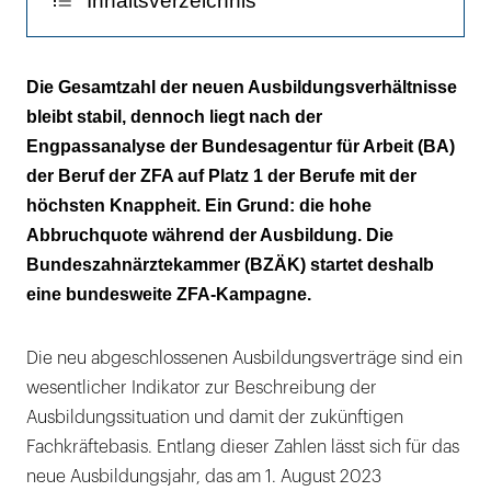
Inhaltsverzeichnis
Ein traditionell beliebter Ausbildungsberuf
Die Gesamtzahl der neuen Ausbildungsverhältnisse
bei Frauen
bleibt stabil, dennoch liegt nach der
Engpassanalyse der Bundesagentur für Arbeit (BA)
Und dennoch ein Engpassberuf
der Beruf der ZFA auf Platz 1 der Berufe mit der
Viele Azubis brechen ab
höchsten Knappheit. Ein Grund: die hohe
Abbruchquote während der Ausbildung. Die
Das Ziel: die Attraktivität des Berufs zu
Bundeszahnärztekammer (BZÄK) startet deshalb
steigern
eine bundesweite ZFA-Kampagne.
Die neu abgeschlossenen Ausbildungsverträge sind ein
wesentlicher Indikator zur Beschreibung der
Ausbildungssituation und damit der zukünftigen
Fachkräftebasis. Entlang dieser Zahlen lässt sich für das
neue Ausbildungsjahr, das am 1. August 2023