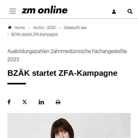
S
Archiv - 2023
Gewischt wie
Home
BZÄK startet ZFA-Kampagne
Ausbildungszahlen Zahnmedizinische Fachangestellte
2023
BZÄK startet ZFA-Kampagne
Facebook
Plattform
LinekdIn
Seite
X
ausdrucken