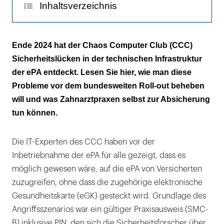
Inhaltsverzeichnis
Ausgerollt wird erst nach Absicherung
Ende 2024 hat der Chaos Computer Club (CCC)
Sicherheitslücken in der technischen Infrastruktur
Einfallstor war der „Faktor Mensch"
der ePA entdeckt. Lesen Sie hier, wie man diese
Probleme vor dem bundesweiten Roll-out beheben
will und was Zahnarztpraxen selbst zur Absicherung
tun können.
Die IT-Experten des CCC haben vor der
Inbetriebnahme der ePA für alle gezeigt, dass es
möglich gewesen wäre, auf die ePA von Versicherten
zuzugreifen, ohne dass die zugehörige elektronische
Gesundheitskarte (eGK) gesteckt wird. Grundlage des
Angriffsszenarios war ein gültiger Praxisausweis (SMC-
B) inklusive PIN, den sich die Sicherheitsforscher über