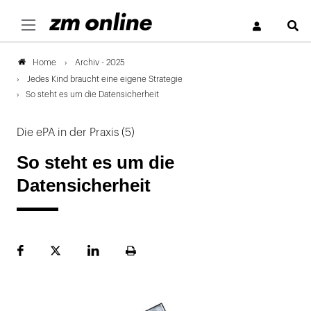
S
Archiv - 2025
Home
Jedes Kind braucht eine eigene Strategie
So steht es um die Datensicherheit
Die ePA in der Praxis (5)
So steht es um die
Datensicherheit
Facebook
Plattform
LinekdIn
Seite
X
ausdrucken