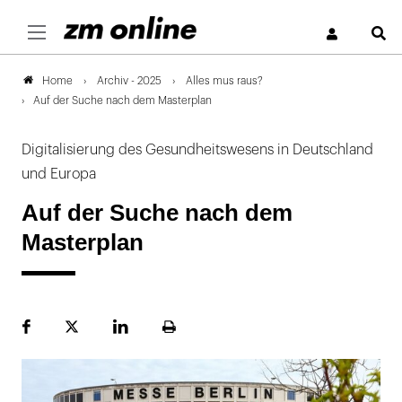
S
Archiv - 2025
Alles mus raus?
Home
Auf der Suche nach dem Masterplan
Digitalisierung des Gesundheitswesens in Deutschland
und Europa
Auf der Suche nach dem
Masterplan
Facebook
Plattform
LinekdIn
Seite
X
ausdrucken