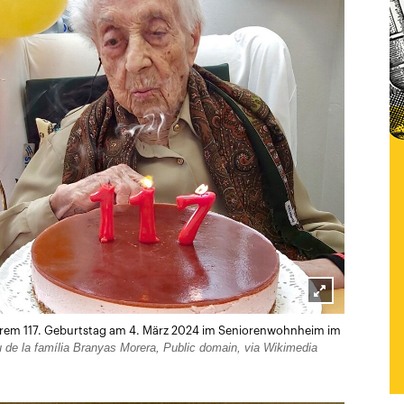
Lightbox
hrem 117. Geburtstag am 4. März 2024 im Seniorenwohnheim im
öffnen
 de la família Branyas Morera, Public domain, via Wikimedia