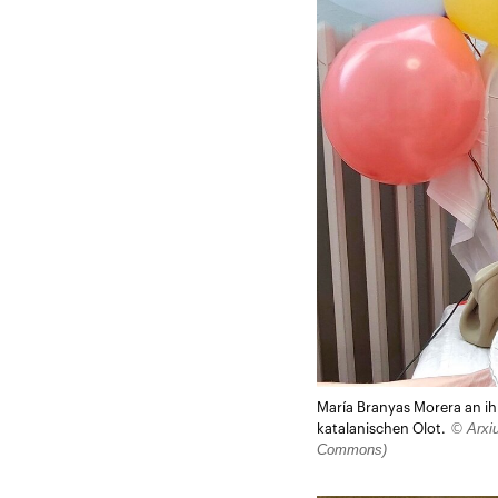
María Branyas Morera an i
© Arxiu
katalanischen Olot.
Commons)