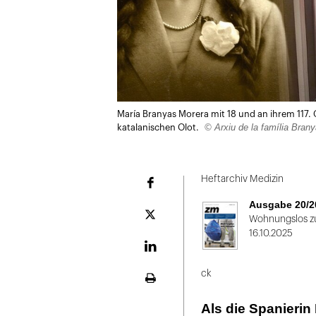
María Branyas Morera mit 18 und an ihrem 117
© Arxiu de la família Bra
katalanischen Olot.
Heftarchiv Medizin
Facebook
Ausgabe 20/2
Plattform
Wohnungslos z
X
16.10.2025
LinekdIn
ck
Seite
ausdrucken
Als die Spanierin