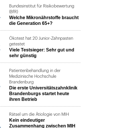
Bundesinstitut für Risikobewertung
1
(BfR)
Welche Mikronährstoffe braucht
die Generation 65+?
Ökotest hat 20 Junior-Zahnpasten
2
getestet
Viele Testsieger: Sehr gut und
sehr günstig
Patientenbehandlung in der
Medizinische Hochschule
3
Brandenburg
Die erste Universitätszahnklinik
Brandenburgs startet heute
ihren Betrieb
Rätsel um die Ätiologie von MIH
Kein eindeutiger
4
Zusammenhang zwischen MIH