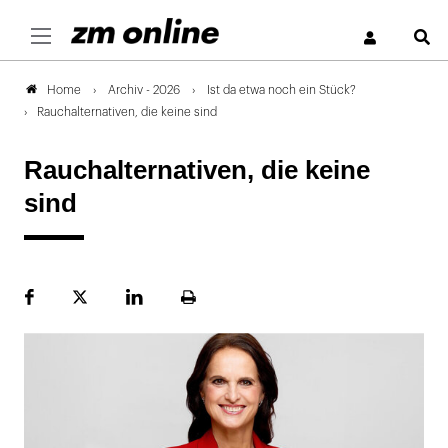
S
Archiv - 2026
Ist da etwa noch ein Stück?
Home
Rauchalternativen, die keine sind
Rauchalternativen, die keine
sind
Facebook
Plattform
LinekdIn
Seite
X
ausdrucken