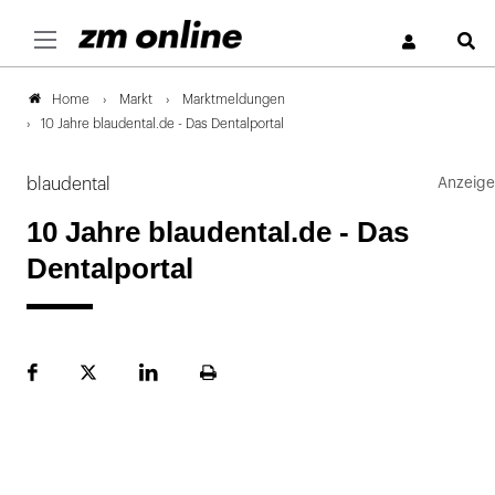
S
Markt
Marktmeldungen
Home
10 Jahre blaudental.de - Das Dentalportal
blaudental
10 Jahre blaudental.de - Das
Dentalportal
Facebook
Plattform
LinekdIn
Seite
X
ausdrucken