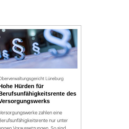
Oberverwaltungsgericht Lüneburg
Hohe Hürden für
Berufsunfähigkeitsrente des
Versorgungswerks
Versorgungswerke zahlen eine
Berufsunfähigkeitsrente nur unter
engen Voraussetzungen. So sind