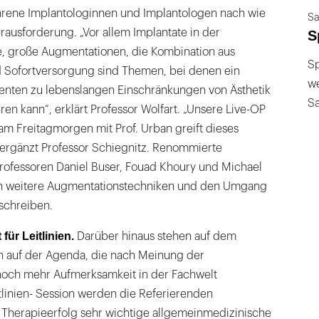
fahrene Implantologinnen und Implantologen nach wie
Sa
ausforderung. „Vor allem Implantate in der
S
, große Augmentationen, die Kombination aus
Sp
d Sofortversorgung sind Themen, bei denen ein
we
tienten zu lebenslangen Einschränkungen von Ästhetik
S
ren kann“, erklärt Professor Wolfart. „Unsere Live-OP
am Freitagmorgen mit Prof. Urban greift dieses
 ergänzt Professor Schiegnitz. Renommierte
Professoren Daniel Buser, Fouad Khoury und Michael
 weitere Augmentationstechniken und den Umgang
schreiben.
ür Leitlinien.
Darüber hinaus stehen auf dem
 auf der Agenda, die nach Meinung der
noch mehr Aufmerksamkeit in der Fachwelt
itlinien- Session werden die Referierenden
n Therapieerfolg sehr wichtige allgemeinmedizinische