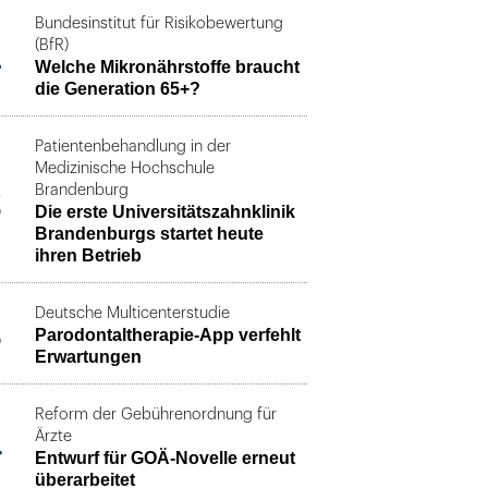
Bundesinstitut für Risikobewertung
1
(BfR)
Welche Mikronährstoffe braucht
die Generation 65+?
Patientenbehandlung in der
Medizinische Hochschule
2
Brandenburg
Die erste Universitätszahnklinik
Brandenburgs startet heute
ihren Betrieb
Deutsche Multicenterstudie
3
Parodontaltherapie-App verfehlt
Erwartungen
Reform der Gebührenordnung für
4
Ärzte
Entwurf für GOÄ-Novelle erneut
überarbeitet