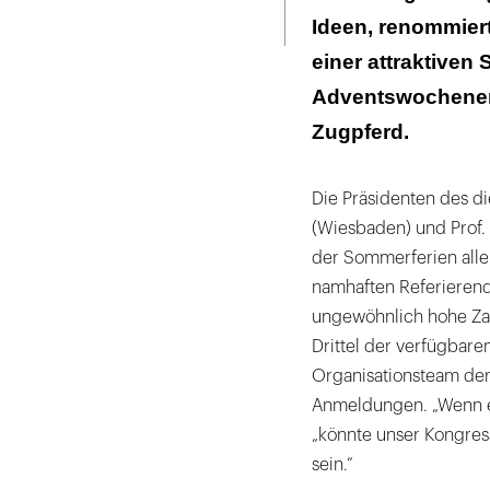
Seite
ausdrucken
Ideen, renommier
einer attraktiven
Adventswochenen
Zugpferd.
Die Präsidenten des di
(Wiesbaden) und Prof.
der Sommerferien all
namhaften Referierende
ungewöhnlich hohe Zah
Drittel der verfügbare
Organisationsteam de
Anmeldungen. „Wenn es
„könnte unser Kongre
sein.“