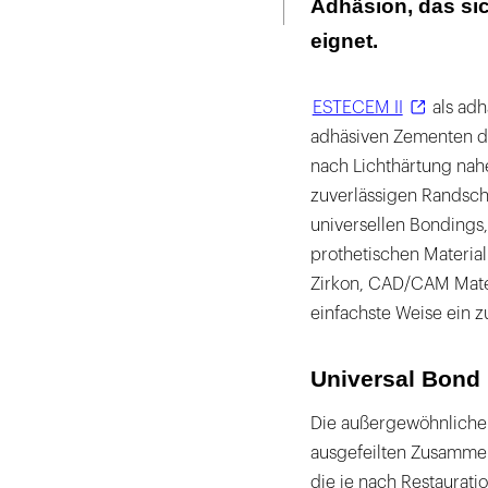
Adhäsion, das sic
eignet.
ESTECEM II
als adh
adhäsiven Zementen du
nach Lichthärtung nahe
zuverlässigen Randsch
universellen Bondings, 
prothetischen Material
Zirkon, CAD/CAM Materi
einfachste Weise ein z
Universal Bond
Die außergewöhnliche 
ausgefeilten Zusammen
die je nach Restaurati