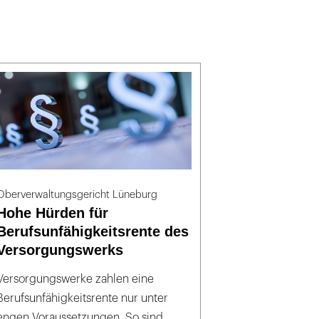
Oberverwaltungsgericht Lüneburg
Hohe Hürden für
Berufsunfähigkeitsrente des
Versorgungswerks
Versorgungswerke zahlen eine
Berufsunfähigkeitsrente nur unter
engen Voraussetzungen. So sind