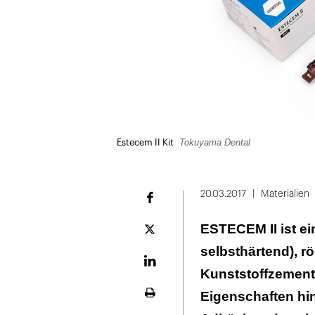
Tokuyama Dental
Estecem II Kit
20.03.2017
Materialien
Facebook
ESTECEM II ist ein
Plattform
X
selbsthärtend), 
LinekdIn
Kunststoffzement
Eigenschaften hi
Seite
ausdrucken