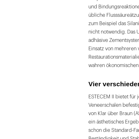
und Bindungsreaktione
übliche Flusssäureätz
zum Beispiel das Silan
nicht notwendig. Das U
adhäsive Zementsyste
Einsatz von mehreren v
Restaurationsmaterialie
wahren ökonomischen 
Vier verschiede
ESTECEM II bietet für
Veneerschalen befesti
von Klar über Braun (
ein ästhetisches Ergebn
schon die Standard-Far
Beständigkeit und Stab