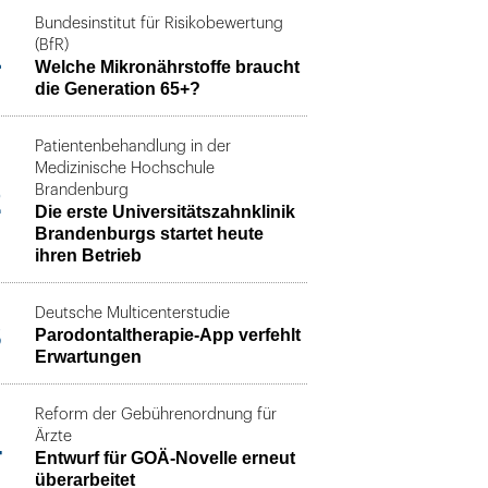
Bundesinstitut für Risikobewertung
1
(BfR)
Welche Mikronährstoffe braucht
die Generation 65+?
Patientenbehandlung in der
Medizinische Hochschule
2
Brandenburg
Die erste Universitätszahnklinik
Brandenburgs startet heute
ihren Betrieb
Deutsche Multicenterstudie
3
Parodontaltherapie-App verfehlt
Erwartungen
Reform der Gebührenordnung für
4
Ärzte
Entwurf für GOÄ-Novelle erneut
überarbeitet