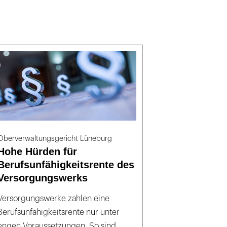
Oberverwaltungsgericht Lüneburg
Hohe Hürden für
Berufsunfähigkeitsrente des
Versorgungswerks
Versorgungswerke zahlen eine
Berufsunfähigkeitsrente nur unter
engen Voraussetzungen. So sind