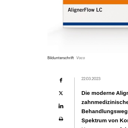
Voco
Bildunterschrift
22.03.2023
Facebook
Die moderne Align
Plattform
X
zahnmedizinische
LinekdIn
Behandlungswege.
Spektrum von Kor
Seite
ausdrucken