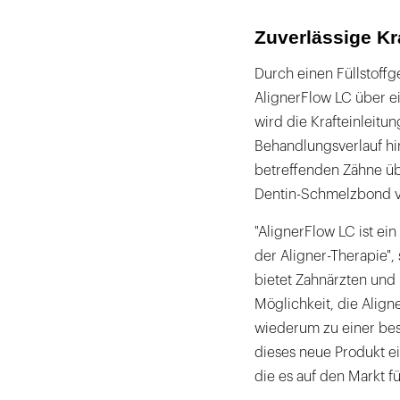
Zuverlässige Kr
Durch einen Füllstoff
AlignerFlow LC über ei
wird die Krafteinleit
Behandlungsverlauf hi
betreffenden Zähne üb
Dentin-Schmelzbond ve
"AlignerFlow LC ist e
der Aligner-Therapie",
bietet Zahnärzten und 
Möglichkeit, die Align
wiederum zu einer bess
dieses neue Produkt e
die es auf den Markt f