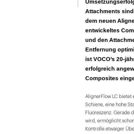
Umsetzungserfolg 
Attachments sind 
dem neuen Aligne
entwickeltes Comp
und den Attachme
Entfernung optimi
ist VOCO’s 20-jäh
erfolgreich ange
Composites einge
AlignerFlow LC bietet
Schiene, eine hohe Sta
Fluoreszenz. Gerade di
wird, ermöglicht scho
Kontrolle etwaiger Üb