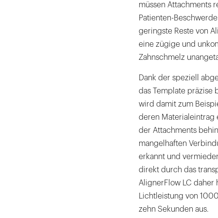
müssen Attachments re
Patienten-Beschwerden
geringste Reste von A
eine zügige und unkom
Zahnschmelz unangetas
Dank der speziell abge
das Template präzise 
wird damit zum Beispi
deren Materialeintrag 
der Attachments behin
mangelhaften Verbindu
erkannt und vermiede
direkt durch das tran
AlignerFlow LC daher h
Lichtleistung von 100
zehn Sekunden aus.