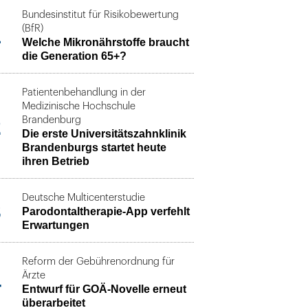
Bundesinstitut für Risikobewertung
1
(BfR)
Welche Mikronährstoffe braucht
die Generation 65+?
Patientenbehandlung in der
Medizinische Hochschule
2
Brandenburg
Die erste Universitätszahnklinik
Brandenburgs startet heute
ihren Betrieb
Deutsche Multicenterstudie
3
Parodontaltherapie-App verfehlt
Erwartungen
Reform der Gebührenordnung für
4
Ärzte
Entwurf für GOÄ-Novelle erneut
überarbeitet