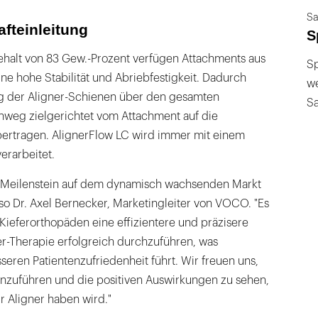
Sa
afteinleitung
S
gehalt von 83 Gew.-Prozent verfügen Attachments aus
Sp
ne hohe Stabilität und Abriebfestigkeit. Dadurch
we
ung der Aligner-Schienen über den gesamten
S
nweg zielgerichtet vom Attachment auf die
ertragen. AlignerFlow LC wird immer mit einem
rarbeitet.
in Meilenstein auf dem dynamisch wachsenden Markt
 so Dr. Axel Bernecker, Marketingleiter von VOCO. "Es
Kieferorthopäden eine effizientere und präzisere
er-Therapie erfolgreich durchzuführen, was
eren Patientenzufriedenheit führt. Wir freuen uns,
inzuführen und die positiven Auswirkungen zu sehen,
ür Aligner haben wird."