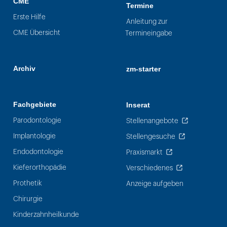
CME
Termine
Erste Hilfe
Anleitung zur
CME Übersicht
Termineingabe
Archiv
zm-starter
Fachgebiete
Inserat
Parodontologie
Stellenangebote
Implantologie
Stellengesuche
Endodontologie
Praxismarkt
Kieferorthopädie
Verschiedenes
Prothetik
Anzeige aufgeben
Chirurgie
Kinderzahnheilkunde