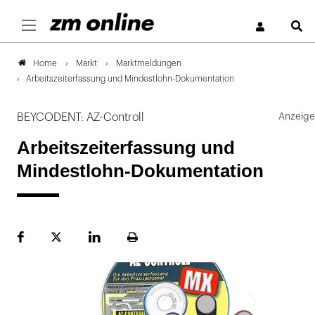
S
Markt
Marktmeldungen
Home
Arbeitszeiterfassung und Mindestlohn-Dokumentation
BEYCODENT: AZ-Controll
Arbeitszeiterfassung und
Mindestlohn-Dokumentation
Facebook
Plattform
LinekdIn
Seite
X
ausdrucken