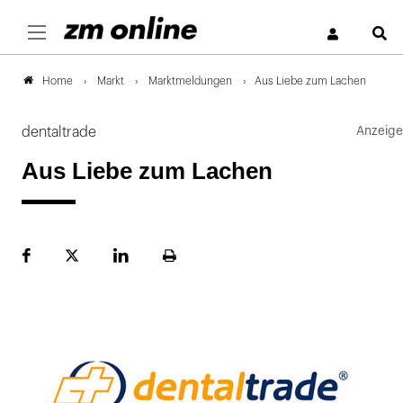
S
Markt
Marktmeldungen
Aus Liebe zum Lachen
Home
dentaltrade
Aus Liebe zum Lachen
Facebook
Plattform
LinekdIn
Seite
X
ausdrucken