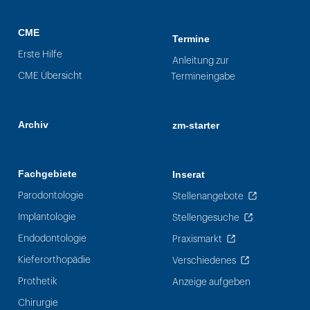
CME
Termine
Erste Hilfe
Anleitung zur
CME Übersicht
Termineingabe
Archiv
zm-starter
Fachgebiete
Inserat
Parodontologie
Stellenangebote
Implantologie
Stellengesuche
Endodontologie
Praxismarkt
Kieferorthopädie
Verschiedenes
Prothetik
Anzeige aufgeben
Chirurgie