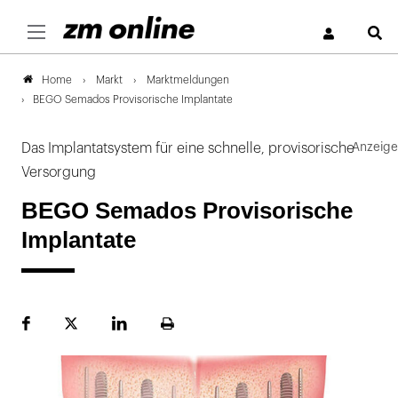
S
Markt
Marktmeldungen
Home
BEGO Semados Provisorische Implantate
Das Implantatsystem für eine schnelle, provisorische
Versorgung
BEGO Semados Provisorische
Implantate
Facebook
Plattform
LinekdIn
Seite
X
ausdrucken