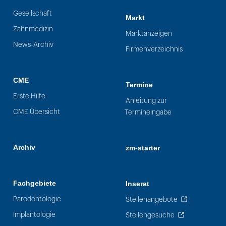
Gesellschaft
Markt
Zahnmedizin
Marktanzeigen
News-Archiv
Firmenverzeichnis
CME
Termine
Erste Hilfe
Anleitung zur
CME Übersicht
Termineingabe
Archiv
zm-starter
Fachgebiete
Inserat
Parodontologie
Stellenangebote
Implantologie
Stellengesuche