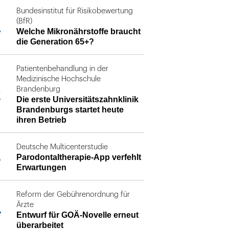
Bundesinstitut für Risikobewertung
1
(BfR)
Welche Mikronährstoffe braucht
die Generation 65+?
Patientenbehandlung in der
Medizinische Hochschule
2
Brandenburg
Die erste Universitätszahnklinik
Brandenburgs startet heute
ihren Betrieb
Deutsche Multicenterstudie
3
Parodontaltherapie-App verfehlt
Erwartungen
Reform der Gebührenordnung für
4
Ärzte
Entwurf für GOÄ-Novelle erneut
überarbeitet