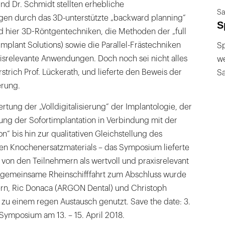
und Dr. Schmidt stellten erhebliche
Sa
gen durch das 3D-unterstützte „backward planning“
S
nd hier 3D-Röntgentechniken, die Methoden der „full
Implant Solutions) sowie die Parallel-Frästechniken
Sp
xisrelevante Anwendungen. Doch noch sei nicht alles
we
strich Prof. Lückerath, und lieferte den Beweis der
S
erung.
rtung der „Volldigitalisierung“ der Implantologie, der
g der Sofortimplantation in Verbindung mit der
on“ bis hin zur qualitativen Gleichstellung des
en Knochenersatzmaterials – das Symposium lieferte
 von den Teilnehmern als wertvoll und praxisrelevant
e gemeinsame Rheinschifffahrt zum Abschluss wurde
rn, Ric Donaca (ARGON Dental) und Christoph
 zu einem regen Austausch genutzt. Save the date: 3.
Symposium am 13. – 15. April 2018.