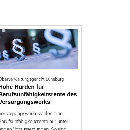
Oberverwaltungsgericht Lüneburg
Hohe Hürden für
Berufsunfähigkeitsrente des
Versorgungswerks
Versorgungswerke zahlen eine
Berufsunfähigkeitsrente nur unter
engen Voraussetzungen. So sind