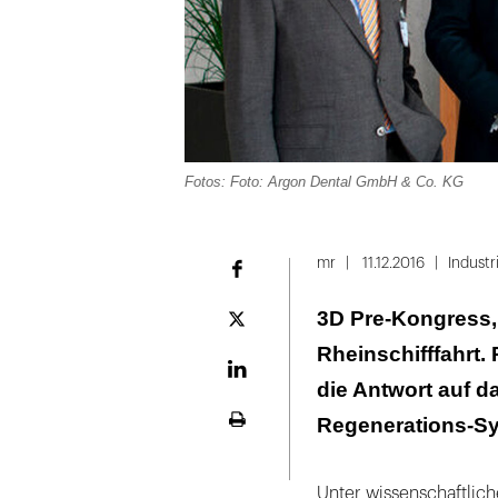
Fotos: Foto: Argon Dental GmbH & Co. KG
Folie
1
mr
11.12.2016
Industr
Facebook
von
3D Pre-Kongress, 
2
Plattform
X
Rheinschifffahrt.
LinekdIn
die Antwort auf d
Regenerations-S
Seite
ausdrucken
Unter wissenschaftliche