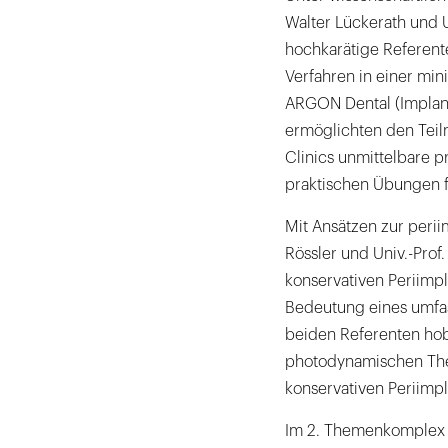
Walter Lückerath und Un
hochkarätige Referen
Verfahren in einer min
ARGON Dental (Implanta
ermöglichten den Tei
Clinics unmittelbare p
praktischen Übungen fü
Mit Ansätzen zur perii
Rössler und Univ.-Prof
konservativen Periimpl
Bedeutung eines umfass
beiden Referenten ho
photodynamischen Ther
konservativen Periimpl
Im 2. Themenkomplex wi