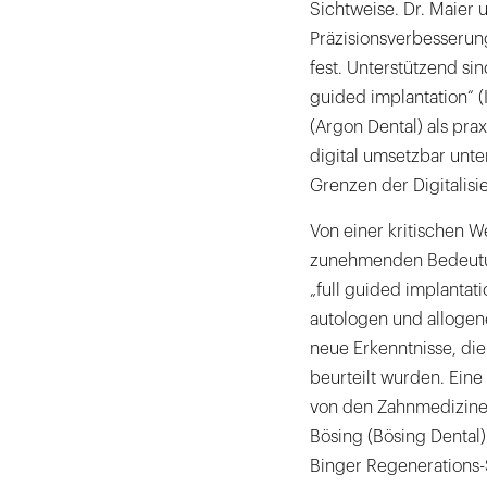
Sichtweise. Dr. Maier 
Präzisionsverbesserun
fest. Unterstützend si
guided implantation“ (
(Argon Dental) als pra
digital umsetzbar unter
Grenzen der Digitalisi
Von einer kritischen We
zunehmenden Bedeutun
„full guided implantati
autologen und allogen
neue Erkenntnisse, die
beurteilt wurden. Ein
von den Zahnmedizine
Bösing (Bösing Dental)
Binger Regenerations-