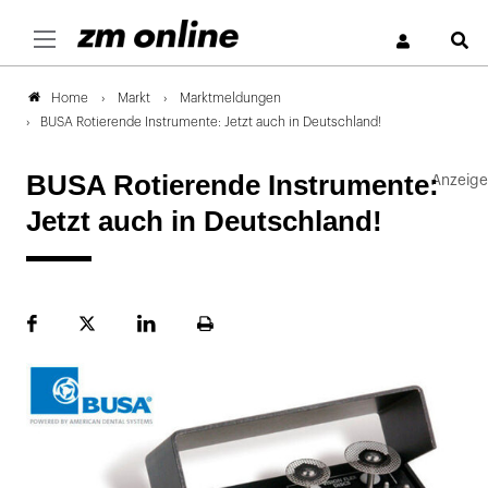
S
Markt
Marktmeldungen
Home
BUSA Rotierende Instrumente: Jetzt auch in Deutschland!
BUSA Rotierende Instrumente:
Jetzt auch in Deutschland!
Facebook
Plattform
LinekdIn
Seite
X
ausdrucken