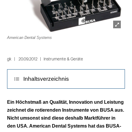
Lightbox
American Dental Systems
öffnen
gk
20.09.2012
Instrumente & Geräte
Inhaltsverzeichnis
BUSA Logistic Solution: System und Ordnung
Ein Höchstmaß an Qualität, Innovation und Leistung
für die Praxis
zeichnet die rotierenden Instrumente von BUSA aus.
Nicht umsonst sind diese deshalb Marktführer in
den USA. American Dental Systems hat das BUSA-