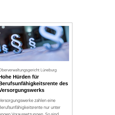
Oberverwaltungsgericht Lüneburg
Hohe Hürden für
Berufsunfähigkeitsrente des
Versorgungswerks
Versorgungswerke zahlen eine
Berufsunfähigkeitsrente nur unter
engen Voraussetzungen. So sind