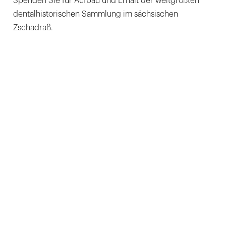
Spenden Sie für Aufbau und Erhalt der weltgrößten
dentalhistorischen Sammlung im sächsischen
Zschadraß.