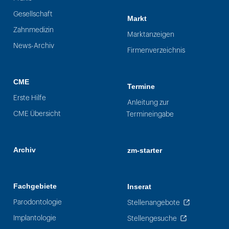
Gesellschaft
Markt
Zahnmedizin
Marktanzeigen
News-Archiv
Firmenverzeichnis
CME
Termine
Erste Hilfe
Anleitung zur
CME Übersicht
Termineingabe
Archiv
zm-starter
Fachgebiete
Inserat
Parodontologie
Stellenangebote
Implantologie
Stellengesuche