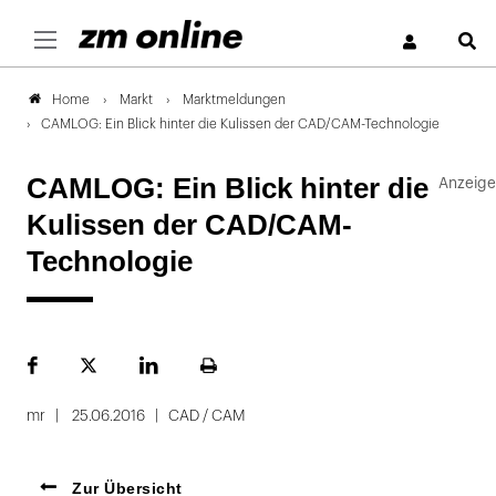
S
Markt
Marktmeldungen
Home
CAMLOG: Ein Blick hinter die Kulissen der CAD/CAM-Technologie
CAMLOG: Ein Blick hinter die
Kulissen der CAD/CAM-
Technologie
Facebook
Plattform
LinekdIn
Seite
X
ausdrucken
mr
25.06.2016
CAD / CAM
Zur Übersicht