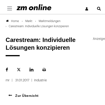
S
Markt
Marktmeldungen
Home
Carestream: Individuelle Lösungen konzipieren
Carestream: Individuelle
Lösungen konzipieren
Facebook
Plattform
LinekdIn
Seite
X
ausdrucken
mr
31.01.2017
Industrie
Zur Übersicht